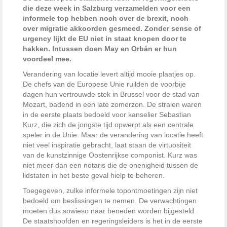
die deze week in Salzburg verzamelden voor een
informele top hebben noch over de brexit, noch
over migratie akkoorden gesmeed. Zonder sense of
urgency lijkt de EU niet in staat knopen door te
hakken. Intussen doen May en Orbán er hun
voordeel mee.
Verandering van locatie levert altijd mooie plaatjes op.
De chefs van de Europese Unie ruilden de voorbije
dagen hun vertrouwde stek in Brussel voor de stad van
Mozart, badend in een late zomerzon. De stralen waren
in de eerste plaats bedoeld voor kanselier Sebastian
Kurz, die zich de jongste tijd opwerpt als een centrale
speler in de Unie. Maar de verandering van locatie heeft
niet veel inspiratie gebracht, laat staan de virtuositeit
van de kunstzinnige Oostenrijkse componist. Kurz was
niet meer dan een notaris die de onenigheid tussen de
lidstaten in het beste geval hielp te beheren.
Toegegeven, zulke informele topontmoetingen zijn niet
bedoeld om beslissingen te nemen. De verwachtingen
moeten dus sowieso naar beneden worden bijgesteld.
De staatshoofden en regeringsleiders is het in de eerste