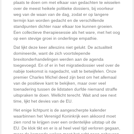
plaats te doen om met elkaar van gedachten te wisselen
over de meest heikele politieke dossiers, bij voorkeur
weg van de waan van de dag, zodat er op langere
termijn kan worden gedacht en de verschillende
standpunten dichter naar elkaar toe kunnen groeien.
Een collectieve therapiesessie als het ware, met het oog
op een stevige groei in onderlinge empathie.
Dat lijkt deze keer alleszins niet gelukt. De actualiteit
domineerde, want de zich voortslepende
brexitonderhandelingen werden aan de agenda
toegevoegd. En of er in het migratiedossier veel over de
nabije toekomst is nagedacht, valt te betwijfelen. Onze
premier Charles Michel deed zijn best om het allemaal
van de positieve kant te bekijken, maar over veel
toenadering tussen de lidstaten durfde niemand straffe
uitspraken te doen. Wellicht terecht. Wait and see next
time, lijkt het devies van de EU.
Het enige lichtpunt is de aangescherpte kalender
waarbinnen het Verenigd Koninkrijk een akkoord moet
zien rond te krijgen over een ordentelijke uitstap uit de
EU. De klok tikt en er is al heel veel tijd verloren gegaan,