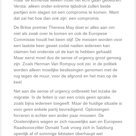
maar de komende weken moet het echt gaan gebeuren.
Versta: alleen onder extreme tijdsdruk zullen beide
partijen erin slagen tot een compromis te komen. Want
dat zal het hoe dan ook zijn: een compromis.
De Britse premier Theresa May doet er alles aan om
niet als zwak over te komen en ook de Europese
Commissie houdt het been stijf. De messen worden voor
een laatste keer gewet zodat nadien iedereen kan
claimen het onderste uit de kan te hebben gehaald.
Maar eerst moet dus de sense of urgency groot genoeg
zijn. Zoals Herman Van Rompuy ooit zei: in de politiek
worden alleen moeilijke beslissingen genomen met de
rug tegen de muur, voor de afgrond en het mes op de
keel.
Net aan die sense of urgency ontbreekt het inzake de
migratie. In de feiten is van een crisis geen sprake,
zoals bijna iedereen toegeeft. Maar de huidige situatie is
voor geen enkele partij bevredigend. Oplossingen
forceren is echter een ander paar mouwen. De
Oostenrijkers wagen er zich nauwelijks aan en Europees
Raadsvoorzitter Donald Tusk vroeg zich in Salzburg
openlijk af of sommige lidstaten überhaupt wel