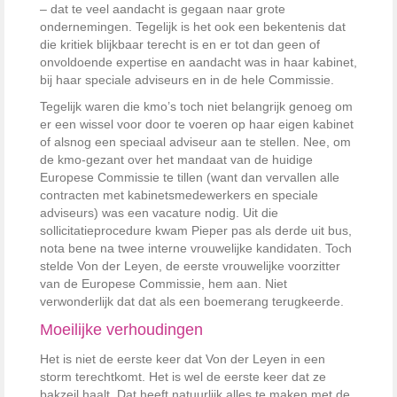
– dat te veel aandacht is gegaan naar grote
ondernemingen. Tegelijk is het ook een bekentenis dat
die kritiek blijkbaar terecht is en er tot dan geen of
onvoldoende expertise en aandacht was in haar kabinet,
bij haar speciale adviseurs en in de hele Commissie.
Tegelijk waren die kmo’s toch niet belangrijk genoeg om
er een wissel voor door te voeren op haar eigen kabinet
of alsnog een speciaal adviseur aan te stellen. Nee, om
de kmo-gezant over het mandaat van de huidige
Europese Commissie te tillen (want dan vervallen alle
contracten met kabinetsmedewerkers en speciale
adviseurs) was een vacature nodig. Uit die
sollicitatieprocedure kwam Pieper pas als derde uit bus,
nota bene na twee interne vrouwelijke kandidaten. Toch
stelde Von der Leyen, de eerste vrouwelijke voorzitter
van de Europese Commissie, hem aan. Niet
verwonderlijk dat dat als een boemerang terugkeerde.
Moeilijke verhoudingen
Het is niet de eerste keer dat Von der Leyen in een
storm terechtkomt. Het is wel de eerste keer dat ze
bakzeil haalt. Dat heeft natuurlijk alles te maken met de