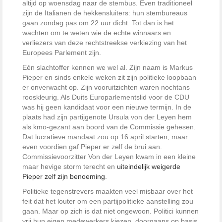
altijd op woensdag naar de stembus. Even traditioneel
zijn de Italianen de hekkensluiters: hun stembureaus
gaan zondag pas om 22 uur dicht. Tot dan is het
wachten om te weten wie de echte winnaars en
verliezers van deze rechtstreekse verkiezing van het
Europees Parlement zijn.
Eén slachtoffer kennen we wel al. Zijn naam is Markus
Pieper en sinds enkele weken zit zijn politieke loopbaan
er onverwacht op. Zijn vooruitzichten waren nochtans
rooskleurig. Als Duits Europarlementslid voor de CDU
was hij geen kandidaat voor een nieuwe termijn. In de
plaats had zijn partijgenote Ursula von der Leyen hem
als kmo-gezant aan boord van de Commissie gehesen.
Dat lucratieve mandaat zou op 16 april starten, maar
even voordien gaf Pieper er zelf de brui aan.
Commissievoorzitter Von der Leyen kwam in een kleine
maar hevige storm terecht en
uiteindelijk weigerde
Pieper zelf zijn benoeming
.
Politieke tegenstrevers maakten veel misbaar over het
feit dat het louter om een partijpolitieke aanstelling zou
gaan. Maar op zich is dat niet ongewoon. Politici kunnen
vrij hun eigen medewerkers kiezen, doorgaans op basis