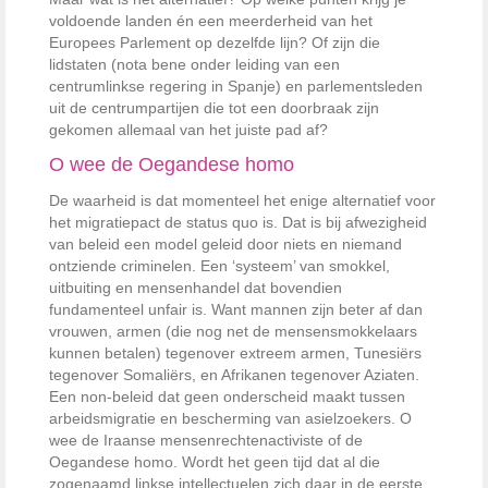
voldoende landen én een meerderheid van het
Europees Parlement op dezelfde lijn? Of zijn die
lidstaten (nota bene onder leiding van een
centrumlinkse regering in Spanje) en parlementsleden
uit de centrumpartijen die tot een doorbraak zijn
gekomen allemaal van het juiste pad af?
O wee de Oegandese homo
De waarheid is dat momenteel het enige alternatief voor
het migratiepact de status quo is. Dat is bij afwezigheid
van beleid een model geleid door niets en niemand
ontziende criminelen. Een ‘systeem’ van smokkel,
uitbuiting en mensenhandel dat bovendien
fundamenteel unfair is. Want mannen zijn beter af dan
vrouwen, armen (die nog net de mensensmokkelaars
kunnen betalen) tegenover extreem armen, Tunesiërs
tegenover Somaliërs, en Afrikanen tegenover Aziaten.
Een non-beleid dat geen onderscheid maakt tussen
arbeidsmigratie en bescherming van asielzoekers. O
wee de Iraanse mensenrechtenactiviste of de
Oegandese homo. Wordt het geen tijd dat al die
zogenaamd linkse intellectuelen zich daar in de eerste