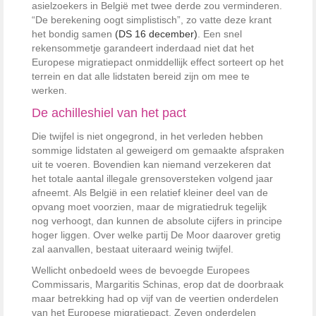
asielzoekers in België met twee derde zou verminderen.
“De berekening oogt simplistisch”, zo vatte deze krant
het bondig samen
(DS 16 december)
. Een snel
rekensommetje garandeert inderdaad niet dat het
Europese migratiepact onmiddellijk effect sorteert op het
terrein en dat alle lidstaten bereid zijn om mee te
werken.
De achilleshiel van het pact
Die twijfel is niet ongegrond, in het verleden hebben
sommige lidstaten al geweigerd om gemaakte afspraken
uit te voeren. Bovendien kan niemand verzekeren dat
het totale aantal illegale grensoversteken volgend jaar
afneemt. Als België in een relatief kleiner deel van de
opvang moet voorzien, maar de migratiedruk tegelijk
nog verhoogt, dan kunnen de absolute cijfers in principe
hoger liggen. Over welke partij De Moor daarover gretig
zal aanvallen, bestaat uiteraard weinig twijfel.
Wellicht onbedoeld wees de bevoegde Europees
Commissaris, Margaritis Schinas, erop dat de doorbraak
maar betrekking had op vijf van de veertien onderdelen
van het Europese migratiepact. Zeven onderdelen