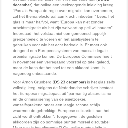
december)
dat online een veelzeggende inleiding kreeg:
“Pas als Europa de regie over migratie kan overnemen,
zal het thema electoraal aan kracht inboeten.” Lees: het
glas is maar halfvol, want “Europa kan niet zonder
arbeidsmigratie als het zijn welvaart op peil wil houden”.
Inderdaad, het volstaat niet een gemeenschappelijk
grenzenbeleid te voeren en het asielsysteem te
gebruiken voor wie het echt bedoeld is. Er moet ook
dringend een Europees systeem van massale legale
arbeidsmigratie ­komen. De Europese Commissie heeft
in november een verregaand voorstel op tafel gelegd,
maar de kans dat het snel tot een akkoord komt, is
nagenoeg onbestaande.
Voor Arnon Grunberg
(DS 23 december)
is het glas zelfs
volledig leeg. Volgens de Nederlandse schrijver bestaat
het Europese migratiepact uit “parmantig absurditisme
en de criminalisering van de asielzoeker,
vanzelfsprekend onder een laagje schone schijn
waarmee de gebrekkige Europese solidariteit aan het
zicht wordt onttrokken”. Toegegeven, de gesloten
akkoorden zijn op sommige punten moreel discutabel.
Maar wat is het alternatief? Op welke punten krijg je