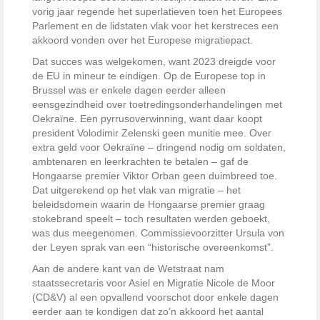
vorig jaar regende het superlatieven toen het Europees
Parlement en de lidstaten vlak voor het kerstreces een
akkoord vonden over het Europese migratiepact.
Dat succes was welgekomen, want 2023 dreigde voor
de EU in mineur te eindigen. Op de Euro­pese top in
Brussel was er enkele dagen eerder alleen
eensgezindheid over toetredingsonderhandelingen met
Oekraïne. Een pyrrusover­winning, want daar koopt
president Volodimir Zelenski geen munitie mee. Over
extra geld voor Oekraïne – dringend nodig om soldaten,
ambtenaren en leerkrachten te betalen – gaf de
Hongaarse premier Viktor Orban geen duimbreed toe.
Dat uitgerekend op het vlak van migratie – het
beleidsdomein waarin de Hongaarse premier graag
stokebrand speelt – toch resultaten werden geboekt,
was dus meegenomen. Commissievoorzitter Ursula von
der Leyen sprak van een “historische overeenkomst”.
Aan de andere kant van de Wetstraat nam
staatssecretaris voor Asiel en Migratie Nicole de Moor
(CD&V) al een opvallend voorschot door enkele dagen
eerder aan te kondigen dat zo’n ­akkoord het aantal