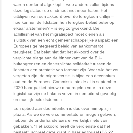
waren eerder al afgeklopt. Twee andere zullen tijdens
deze legislatuur de eindmeet niet meer halen. Het
uitblijven van een akkoord over de terugkeerrichtlijn –
hoe kunnen de lidstaten hun terugkeerbeleid beter op
elkaar afstemmen? – is erg zorgwekkend. Die
achilleshiel van het migratiepact moet dienen als
sluitstuk van een echt gemeenschappelijke aanpak: een
Europees geïntegreerd beleid van aankomst tot
terugkeer. Dat belet niet dat het akkoord over de
verplichte triage aan de binnenkant van de EU-
buitengrenzen en de verplichte solidariteit tussen de
lidstaten een prestatie van formaat zijn. Voor wie het zou
vergeten zijn: de migratiecrisis is bijna een decennium
oud en de Europese Commissie stelde al in september
2020 haar pakket nieuwe maatregelen voor. In deze ­
legislatuur zijn de bakens verzet in een uiterst gevoelig
en moeilijk beleidsdomein.
Een opbod aan doemdenken is dus evenmin op zijn
plaats. Als we de vele commentatoren mogen geloven,
hebben de onderhandelaars er werkelijk niets van
gebakken. “Het akkoord heeft de verdienste dat het
bestaat”, schreef deze krant in haar editoriaal
(DS 22