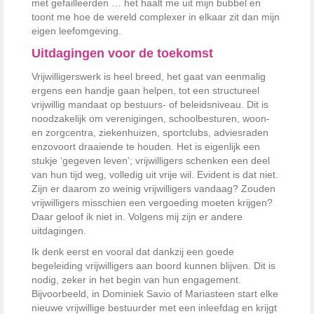
met gefailleerden … het haalt me uit mijn bubbel en
toont me hoe de wereld complexer in elkaar zit dan mijn
eigen leefomgeving.
Uitdagingen voor de toekomst
Vrijwilligerswerk is heel breed, het gaat van eenmalig
ergens een handje gaan helpen, tot een structureel
vrijwillig mandaat op bestuurs- of beleidsniveau. Dit is
noodzakelijk om verenigingen, schoolbesturen, woon-
en zorgcentra, ziekenhuizen, sportclubs, adviesraden
enzovoort draaiende te houden. Het is eigenlijk een
stukje ‘gegeven leven’; vrijwilligers schenken een deel
van hun tijd weg, volledig uit vrije wil. Evident is dat niet.
Zijn er daarom zo weinig vrijwilligers vandaag? Zouden
vrijwilligers misschien een vergoeding moeten krijgen?
Daar geloof ik niet in. Volgens mij zijn er andere
uitdagingen.
Ik denk eerst en vooral dat dankzij een goede
begeleiding vrijwilligers aan boord kunnen blijven. Dit is
nodig, zeker in het begin van hun engagement.
Bijvoorbeeld, in Dominiek Savio of Mariasteen start elke
nieuwe vrijwillige bestuurder met een inleefdag en krijgt