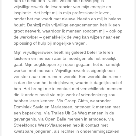
aan te besteden. Naast voldoende beweging is
vrijwilligerswerk de leverancier van mijn energie en
inspiratie. Het helpt mij in mijn professionele leven,
omdat het me voedt met nieuwe ideeën en mij in balans
houdt. Dankzij mijn vrijwillige engagementen heb ik een
groot netwerk, waardoor ik mensen rondom mij – ook op
de werkvloer – gemakkelijk de weg kan wijzen naar een
oplossing of hulp bij mogelijke vragen.
Mijn vrijwilligerswerk heeft mij geleerd beter te leren
luisteren en mensen aan te moedigen als het moeilijk
gaat. Mijn oogkleppen zijn open gegaan, het is namelijk
werken met mensen. Vrijwilligerswerk is eigenlijk een
venster naar een ruimere wereld. Een wereld die ruimer
is dan die van het bedrijfsleven, waarin ik dagelijks actief
ben. Het brengt me in contact met verschillende mensen
die ik anders nooit via mijn werk of vriendenkring zou
hebben leren kennen. Via Groep Gidts, waaronder
Dominiek Savio en Mariasteen, ontmoet ik mensen met
een beperking. Via Tralies Uit De Weg mensen in de
gevangenis, via Open Balie mensen in armoede, via
Streekfonds West-Vlaanderen heb ik contact met
kwetsbare jongeren, als rechter in ondernemingszaken