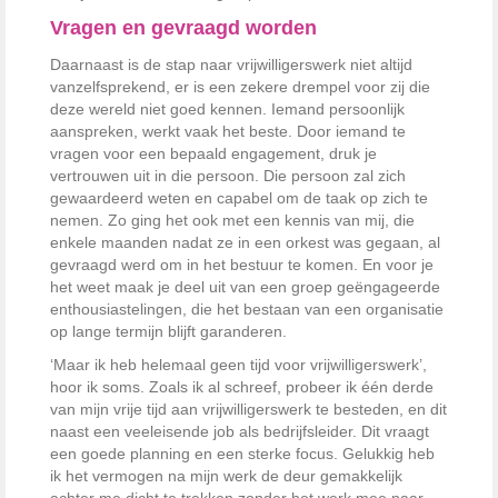
Vragen en gevraagd worden
Daarnaast is de stap naar vrijwilligerswerk niet altijd
vanzelfsprekend, er is een zekere drempel voor zij die
deze wereld niet goed kennen. Iemand persoonlijk
aanspreken, werkt vaak het beste. Door iemand te
vragen voor een bepaald engagement, druk je
vertrouwen uit in die persoon. Die persoon zal zich
gewaardeerd weten en capabel om de taak op zich te
nemen. Zo ging het ook met een kennis van mij, die
enkele maanden nadat ze in een orkest was gegaan, al
gevraagd werd om in het bestuur te komen. En voor je
het weet maak je deel uit van een groep geëngageerde
enthousiastelingen, die het bestaan van een organisatie
op lange termijn blijft garanderen.
‘Maar ik heb helemaal geen tijd voor vrijwilligerswerk’,
hoor ik soms. Zoals ik al schreef, probeer ik één derde
van mijn vrije tijd aan vrijwilligerswerk te besteden, en dit
naast een veeleisende job als bedrijfsleider. Dit vraagt
een goede planning en een sterke focus. Gelukkig heb
ik het vermogen na mijn werk de deur gemakkelijk
achter me dicht te trekken zonder het werk mee naar