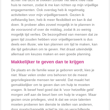
huis te nemen, zodat ik me kan richten op mijn vrijwillige
engagementen. Ook overdag heb ik regelmatig
activiteiten voor mijn vrijwilligerswerk. Gezien ik
zelfstandig ben, heb ik meer flexibiliteit en kan ik dat
doen. Ik probeer alles zoveel mogelijk in te plannen in
de vooravond of over de middag, zodat ik zo weinig
mogelijk tijd verlies. De bezorgdheid van mensen dat ze
geen tijd zouden hebben voor vrijwilligerswerk is dus
deels een illusie; wie kan plannen om tijd te maken, kan
die tijd gebruiken om te geven. Het draait uiteindelijk
allemaal om keuzes maken en een goede planning.
Makkelijker te geven dan te krijgen
De plaats en de familie waar je geboren wordt, kies je
niet. Maar velen onder ons behoren tot de meest
geprivilegieerde mensen ter wereld. Dat maakt het
gemakkelijker om te geven dan om hulp te moeten
vragen. Ik besef heel goed dat ik ‘voor hetzelfde geld’
morgen zelf aan de beurt ben om hulp te vragen. Maar
gezien onze privileges, vind ik dat we onze talenten
moeten proberen ten dienste te stellen van anderen,
door maatschappelijk actief te zijn op verschillende