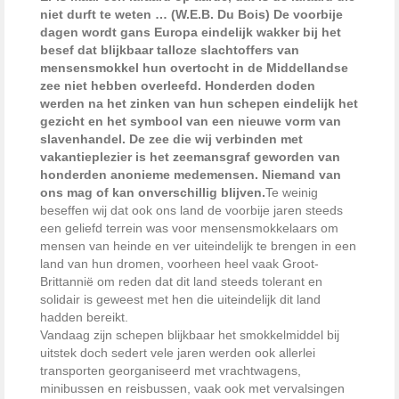
niet durft te weten … (W.E.B. Du Bois) De voorbije
dagen wordt gans Europa eindelijk wakker bij het
besef dat blijkbaar talloze slachtoffers van
mensensmokkel hun overtocht in de Middellandse
zee niet hebben overleefd. Honderden doden
werden na het zinken van hun schepen eindelijk het
gezicht en het symbool van een nieuwe vorm van
slavenhandel. De zee die wij verbinden met
vakantieplezier is het zeemansgraf geworden van
honderden anonieme medemensen. Niemand van
ons mag of kan onverschillig blijven.
Te weinig
beseffen wij dat ook ons land de voorbije jaren steeds
een geliefd terrein was voor mensensmokkelaars om
mensen van heinde en ver uiteindelijk te brengen in een
land van hun dromen, voorheen heel vaak Groot-
Brittannië om reden dat dit land steeds tolerant en
solidair is geweest met hen die uiteindelijk dit land
hadden bereikt.
Vandaag zijn schepen blijkbaar het smokkelmiddel bij
uitstek doch sedert vele jaren werden ook allerlei
transporten georganiseerd met vrachtwagens,
minibussen en reisbussen, vaak ook met vervalsingen