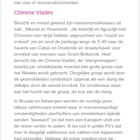
van visa of vervoersdocumenten.
Chinese triades
Berucht en meest gekend zijn mensensmokkelaars uit
Irak , Albanië en Roemenië , die letterlijk en figuurlijk met
Chinezen een strijd hebben uitgevochten om “macht en
invloed” om en rond de parkings langs de E 40 naar de
havens van Calais en Oostende en draaischijven voor
smokkel van mensen naar Groot-Brittannië. Heel
berucht zijn de Chinese triades, de “slangenkoppen”
waarbij per smokkelactie meestal één grote groep naar
het Westen wordt gebracht. Dergelijke groep wordt door
de gesmokkelden symbolisch opgevat als een slang die
stilletjes door de wereld kronkelt. De smokkelaar staat
aan het hoofd van de groep: de kop van de slang.
In Brussel en Antwerpen werden de voorbije jaren
talloze safehouses ontdekt waar in mensonwaardige
omstandigheden slachtoffers van smokkelaars tijdelijk
werden “bewaard” tot dat men een transport vindt om
de reizen verder te zetten. Ik las ooit in politie PV’s dat
men in dergelijk safehouse ook zakken met kippeneten
had gevonden, blijkbaar de enige voeding voor de