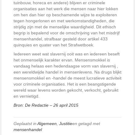
tuinbouw, horeca en andere) blijven er criminele
organisaties aan het werk die mensen naar hier lokken
om hen dan hier op beschamende wijze te exploiteren
tegen hongerlonen en met werkomstandigheden, die
strijdig zijn met de menselijke waardigheid. Dit ethisch
begrip is bepalend voor de omschrijving van het misdrijf
mensenhandel, strafbaar gesteld door artikel 433
quinquies en quater van het Strafwetboek.
Iedereen weet wat slavernij ooit was en iedereen beseft
het onmenselijk karakter ervan. Mensensmokkel is
vandaag helaas een hedendaagse vorm van slavernij ,
een wereldwijde handel in mensenlevens. Na drugs blijkt
mensensmokkel en -handel de meest lucratieve activiteit
voor criminele organisaties. Het is een beangstigende
wereld waar levens worden gekocht, verkocht, gebruikt
en vernietigd.
Bron: De Redactie – 26 april 2015
Geplaatst in
Algemeen
,
Justitie
en getagd met
mensenhandel