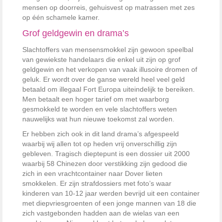
mensen op doorreis, gehuisvest op matrassen met zes
op één schamele kamer.
Grof geldgewin en drama’s
Slachtoffers van mensensmokkel zijn gewoon speelbal
van gewiekste handelaars die enkel uit zijn op grof
geldgewin en het verkopen van vaak illusoire dromen of
geluk. Er wordt over de ganse wereld heel veel geld
betaald om illegaal Fort Europa uiteindelijk te bereiken.
Men betaalt een hoger tarief om met waarborg
gesmokkeld te worden en vele slachtoffers weten
nauwelijks wat hun nieuwe toekomst zal worden.
Er hebben zich ook in dit land drama’s afgespeeld
waarbij wij allen tot op heden vrij onverschillig zijn
gebleven. Tragisch dieptepunt is een dossier uit 2000
waarbij 58 Chinezen door verstikking zijn gedood die
zich in een vrachtcontainer naar Dover lieten
smokkelen. Er zijn strafdossiers met foto’s waar
kinderen van 10-12 jaar werden bevrijd uit een container
met diepvriesgroenten of een jonge mannen van 18 die
zich vastgebonden hadden aan de wielas van een