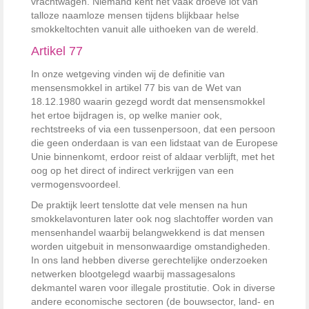
vrachtwagen. Niemand kent het vaak droeve lot van
talloze naamloze mensen tijdens blijkbaar helse
smokkeltochten vanuit alle uithoeken van de wereld.
Artikel 77
In onze wetgeving vinden wij de definitie van
mensensmokkel in artikel 77 bis van de Wet van
18.12.1980 waarin gezegd wordt dat mensensmokkel
het ertoe bijdragen is, op welke manier ook,
rechtstreeks of via een tussenpersoon, dat een persoon
die geen onderdaan is van een lidstaat van de Europese
Unie binnenkomt, erdoor reist of aldaar verblijft, met het
oog op het direct of indirect verkrijgen van een
vermogensvoordeel.
De praktijk leert tenslotte dat vele mensen na hun
smokkelavonturen later ook nog slachtoffer worden van
mensenhandel waarbij belangwekkend is dat mensen
worden uitgebuit in mensonwaardige omstandigheden.
In ons land hebben diverse gerechtelijke onderzoeken
netwerken blootgelegd waarbij massagesalons
dekmantel waren voor illegale prostitutie. Ook in diverse
andere economische sectoren (de bouwsector, land- en