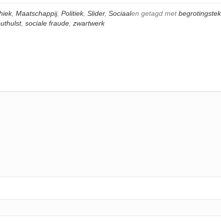
hiek
,
Maatschappij
,
Politiek
,
Slider
,
Sociaal
en getagd met
begrotingstek
uthulst
,
sociale fraude
,
zwartwerk