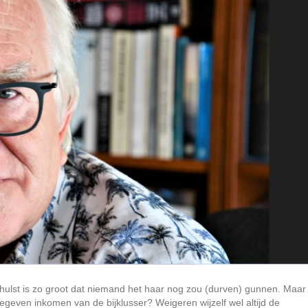
thulst is zo groot dat niemand het haar nog zou (durven) gunnen. Maar
egeven inkomen van de bijklusser? Weigeren wijzelf wel altijd de