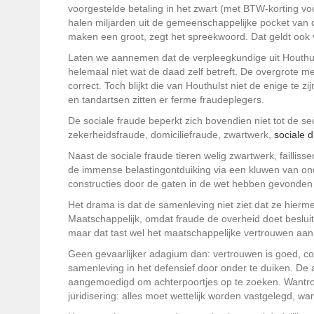
voorgestelde betaling in het zwart (met BTW-korting vo
halen miljarden uit de gemeenschappelijke pocket van de
maken een groot, zegt het spreekwoord. Dat geldt ook 
Laten we aannemen dat de verpleegkundige uit Houthuls
helemaal niet wat de daad zelf betreft. De overgrote m
correct. Toch blijkt die van Houthulst niet de enige te z
en tandartsen zitten er ferme fraudeplegers.
De sociale fraude beperkt zich bovendien niet tot de
zekerheidsfraude, domiciliefraude, zwartwerk,
sociale 
Naast de sociale fraude tieren welig zwartwerk, faillis
de immense belastingontduiking via een kluwen van 
constructies door de gaten in de wet hebben gevonden ni
Het drama is dat de samenleving niet ziet dat ze hierme
Maatschappelijk, omdat fraude de overheid doet besluite
maar dat tast wel het maatschappelijke vertrouwen aan
Geen gevaarlijker adagium dan: vertrouwen is goed, con
samenleving in het defensief door onder te duiken. De 
aangemoedigd om achterpoortjes op te zoeken. Wantrouwe
juridisering: alles moet wettelijk worden vastgelegd, w