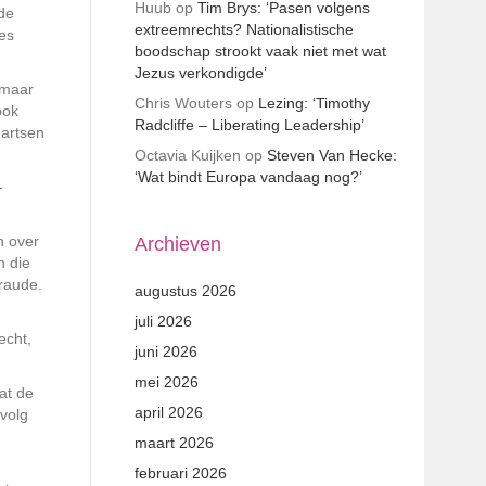
Huub
op
Tim Brys: ‘Pasen volgens
ude
extreemrechts? Nationalistische
jes
boodschap strookt vaak niet met wat
Jezus verkondigde’
 maar
Chris Wouters
op
Lezing: ‘Timothy
ook
Radcliffe – Liberating Leadership’
 artsen
Octavia Kuijken
op
Steven Van Hecke:
‘Wat bindt Europa vandaag nog?’
-
n over
Archieven
n die
fraude.
augustus 2026
.
juli 2026
echt,
juni 2026
mei 2026
at de
april 2026
evolg
maart 2026
februari 2026