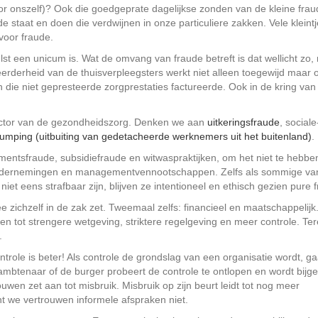
or onszelf)? Ook die goedgeprate dagelijkse zonden van de kleine fra
 staat en doen die verdwijnen in onze particuliere zakken. Vele kleint
voor fraude.
t een unicum is. Wat de omvang van fraude betreft is dat wellicht zo,
eerderheid van de thuisverpleegsters werkt niet alleen toegewijd maar 
ijn die niet gepresteerde zorgprestaties factureerde. Ook in de kring van
 sector van de gezondheidszorg. Denken we aan
uitkeringsfraude
, sociale
dumping (uitbuiting van gedetacheerde werknemers uit het buitenland)
.
sementsfraude, subsidiefraude en witwaspraktijken, om het niet te hebbe
ondernemingen en managementvennootschappen. Zelfs als sommige va
et eens strafbaar zijn, blijven ze intentioneel en ethisch gezien pure 
e zichzelf in de zak zet. Tweemaal zelfs: financieel en maatschappelijk
n tot strengere wetgeving, striktere regelgeving en meer controle. Ter
.
trole is beter! Als controle de grondslag van een organisatie wordt, ga
ambtenaar of de burger probeert de controle te ontlopen en wordt bijg
n zet aan tot misbruik. Misbruik op zijn beurt leidt tot nog meer
ant we vertrouwen informele afspraken niet.