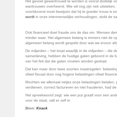
Het gevoel gewantrouwd te worden is vooral dodelijk v
wantrouwen overheerst. Wie wil nog zijn nek uitsteken, wi
voortdurend moet bewijzen dat hij te goeder trouw is en 
wordt
in onze intermenselijke verhoudingen, stokt de s
Ook financieel doet fraude ons de das om. Mensen denk
minder waar. Het algemeen belang is immers niet de op
algemeen belang wordt gespekt door wat we ervoor af
De miljarden – het loopt waarlijk in de miljarden – die
samenleving, hebben de huidige gaten geboord in de b
van het feit dat die gaten moeten worden gestopt.
Dat kan maar door twee soorten maatregelen: belastin
ofwel fiscaal door nog hogere belastingen ofwel finan
Mochten we allemaal netjes onze belastingen betalen, 
verdienen, correct factureren en niet frauderen, had de 
Het spreekwoord zegt: wie een put graaft voor een ander,
voor de staat, valt er zelf in.
Bron:
Knack