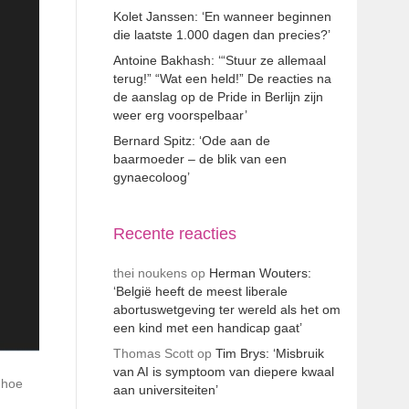
Kolet Janssen: ‘En wanneer beginnen
die laatste 1.000 dagen dan precies?’
Antoine Bakhash: ‘“Stuur ze allemaal
terug!” “Wat een held!” De reacties na
de aanslag op de Pride in Berlijn zijn
weer erg voorspelbaar’
Bernard Spitz: ‘Ode aan de
baarmoeder – de blik van een
gynaecoloog’
Recente reacties
thei noukens
op
Herman Wouters:
‘België heeft de meest liberale
abortuswetgeving ter wereld als het om
een kind met een handicap gaat’
Thomas Scott
op
Tim Brys: ‘Misbruik
van AI is symptoom van diepere kwaal
 hoe
aan universiteiten’