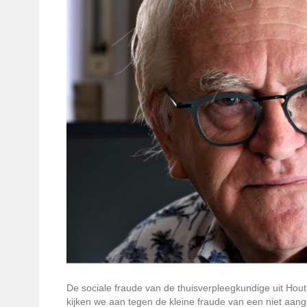
De sociale fraude van de thuisverpleegkundige uit Hou
kijken we aan tegen de kleine fraude van een niet aang