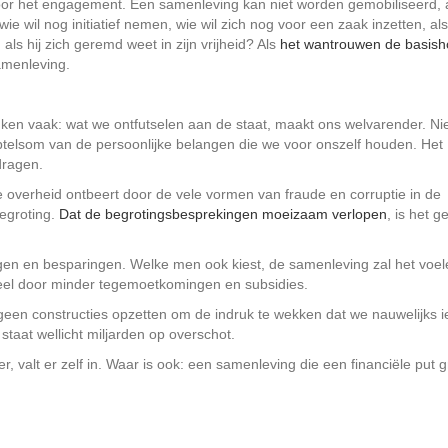
oor het engagement. Een samenleving kan niet worden gemobiliseerd, 
e wil nog initiatief nemen, wie wil zich nog voor een zaak inzetten, als 
als hij zich geremd weet in zijn vrijheid? Als
het wantrouwen de basish
amenleving.
en vaak: wat we ontfutselen aan de staat, maakt ons welvarender. Nie
telsom van de persoonlijke belangen die we voor onszelf houden. Het
dragen.
 de overheid ontbeert door de vele vormen van fraude en corruptie in de
egroting.
Dat de begrotingsbesprekingen moeizaam verlopen
, is het g
gen en besparingen. Welke men ook kiest, de samenleving zal het voel
cieel door minder tegemoetkomingen en subsidies.
geen constructies opzetten om de indruk te wekken dat we nauwelijks i
staat wellicht miljarden op overschot.
 valt er zelf in. Waar is ook: een samenleving die een financiële put g