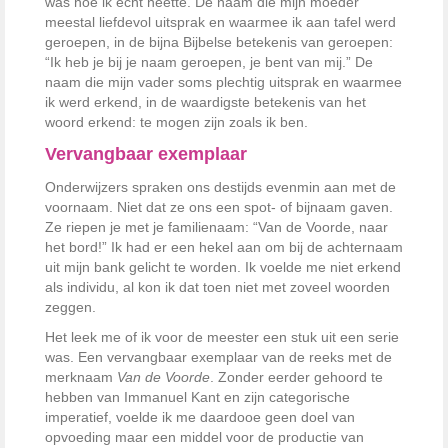
was hoe ik echt heette. De naam die mijn moeder
meestal liefdevol uitsprak en waarmee ik aan tafel werd
geroepen, in de bijna Bijbelse betekenis van geroepen:
“Ik heb je bij je naam geroepen, je bent van mij.” De
naam die mijn vader soms plechtig uitsprak en waarmee
ik werd erkend, in de waardigste betekenis van het
woord erkend: te mogen zijn zoals ik ben.
Vervangbaar exemplaar
Onderwijzers spraken ons destijds evenmin aan met de
voornaam. Niet dat ze ons een spot- of bijnaam gaven.
Ze riepen je met je familienaam: “Van de Voorde, naar
het bord!” Ik had er een hekel aan om bij de achternaam
uit mijn bank gelicht te worden. Ik voelde me niet erkend
als individu, al kon ik dat toen niet met zoveel woorden
zeggen.
Het leek me of ik voor de meester een stuk uit een serie
was. Een vervangbaar exemplaar van de reeks met de
merknaam
Van de Voorde
. Zonder eerder gehoord te
hebben van Immanuel Kant en zijn categorische
imperatief, voelde ik me daardooe geen doel van
opvoeding maar een middel voor de productie van