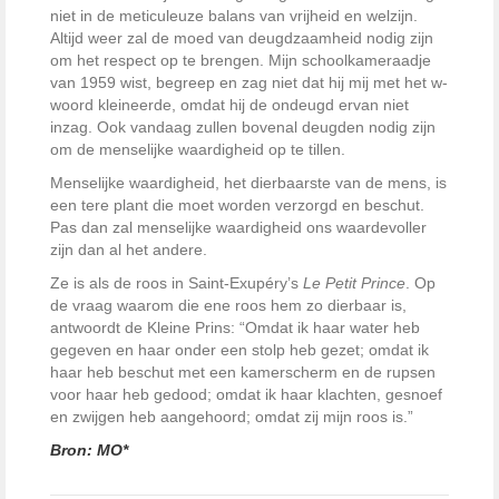
niet in de meticuleuze balans van vrijheid en welzijn.
Altijd weer zal de moed van deugdzaamheid nodig zijn
om het respect op te brengen. Mijn schoolkameraadje
van 1959 wist, begreep en zag niet dat hij mij met het w-
woord kleineerde, omdat hij de ondeugd ervan niet
inzag. Ook vandaag zullen bovenal deugden nodig zijn
om de menselijke waardigheid op te tillen.
Menselijke waardigheid, het dierbaarste van de mens, is
een tere plant die moet worden verzorgd en beschut.
Pas dan zal menselijke waardigheid ons waardevoller
zijn dan al het andere.
Ze is als de roos in Saint-Exupéry’s
Le Petit Prince
. Op
de vraag waarom die ene roos hem zo dierbaar is,
antwoordt de Kleine Prins: “Omdat ik haar water heb
gegeven en haar onder een stolp heb gezet; omdat ik
haar heb beschut met een kamerscherm en de rupsen
voor haar heb gedood; omdat ik haar klachten, gesnoef
en zwijgen heb aangehoord; omdat zij mijn roos is.”
Bron: MO*