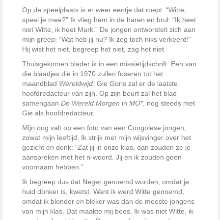
Op de speelplaats is er weer eentje dat roept: “Witte,
speel je mee?” Ik vlieg hem in de haren en brul: “Ik heet
niet Witte, ik heet Mark.” De jongen ontworstelt zich aan
mijn greep: “Wat heb jij nu? Ik zeg toch niks verkeerd!”
Hij wist het niet, begreep het niet, zag het niet.
Thuisgekomen blader ik in een missietijdschrift. Een van
die blaadjes die in 1970 zullen fuseren tot het
maandblad
Wereldwijd
. Gie Goris zal er de laatste
hoofdredacteur van zijn. Op zijn beurt zal het blad
samengaan
De Wereld Morgen
in
MO*
, nog steeds met
Gie als hoofdredacteur.
Mijn oog valt op een foto van een Congolese jongen,
zowat mijn leeftijd. Ik strijk met mijn wijsvinger over het
gezicht en denk: “Zat jij in onze klas, dan zouden ze je
aanspreken met het n-woord. Jij en ik zouden geen
voornaam hebben.”
Ik begreep dus dat Neger genoemd worden, omdat je
huid donker is, kwetst. Want ik werd Witte genoemd,
omdat ik blonder en bleker was dan de meeste jongens
van mijn klas. Dat maakte mij boos. Ik was niet Witte, ik