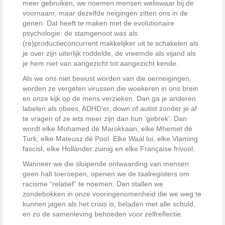
meer gebruiken, we noemen mensen weliswaar bij de
voornaam, maar dezelfde neigingen zitten ons in de
genen. Dat heeft te maken met de evolutionaire
psychologie: de stamgenoot was als
(re)productieconcurrent makkelijker uit te schakelen als
je over zijn uiterlijk roddelde, de vreemde als vijand als
je hem niet van aangezicht tot aangezicht kende.
Als we ons niet bewust worden van die oerneigingen,
worden ze vergeten virussen die woekeren in ons brein
en onze kijk op de mens verzieken. Dan ga je anderen
labelen als obees, ADHD’er, down of autist zonder je af
te vragen of ze iets meer zijn dan hun ‘gebrek’. Dan
wordt elke Mohamed dé Marokkaan, elke Mhemet dé
Turk, elke Mateusz dé Pool. Elke Waal lui, elke Vlaming
fascist, elke Hollander zuinig en elke Française frivool.
Wanneer we die sluipende ontwaarding van mensen
geen halt toeroepen, openen we de taalregisters om
racisme “relatief” te noemen. Dan stallen we
zondebokken in onze vooringenomenheid die we weg te
kunnen jagen als het crisis is, beladen met alle schuld,
en zo de samenleving behoeden voor zelfreflectie.