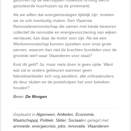
gezinnen op de wachtlijsten nodeloos richting slecht
geïsoleerde huurhuizen op de privémarkt.
Als we willen dat energietoeslagen tijdelijk zijn, moeten
we ze ook overbodig maken. Een Vlaamse
Renovatievennootschap die samen met lokale besturen
collectief de renovatie en energievoorziening van wijken
vernieuwt, kan daar de motor voor zijn. Als we een
Werkvennootschap kunnen opzetten voor onze grote
werven, waarom dan niet de krachten bundelen voor de
grootste werf waar Vlaanderen voor staat?
Kost dit geld? Ja, maar niets doen is geen optie. Want
wat zal er anders gebeuren wanneer geen
fabrieksarbeider zich nog aandient, alle onthaalouders
de deur sluiten en de poetshulpen het voor bekeken
houden?
Bron:
De Morgen
Geplaatst in
Algemeen
,
Artikelen
,
Economie
,
Maatschappij
,
Politiek
,
Slider
,
Sociaal
en getagd met
armoede
,
energiecrisis
,
jobs
,
renovatie
,
Vlaanderen