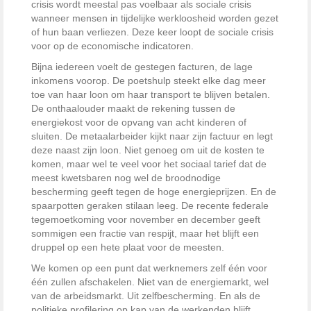
crisis wordt meestal pas voelbaar als sociale crisis
wanneer mensen in tijdelijke werkloosheid worden gezet
of hun baan verliezen. Deze keer loopt de sociale crisis
voor op de economische indicatoren.
Bijna iedereen voelt de gestegen facturen, de lage
inkomens voorop. De poetshulp steekt elke dag meer
toe van haar loon om haar transport te blijven betalen.
De onthaalouder maakt de rekening tussen de
energiekost voor de opvang van acht kinderen of
sluiten. De metaalarbeider kijkt naar zijn factuur en legt
deze naast zijn loon. Niet genoeg om uit de kosten te
komen, maar wel te veel voor het sociaal tarief dat de
meest kwetsbaren nog wel de broodnodige
bescherming geeft tegen de hoge energieprijzen. En de
spaarpotten geraken stilaan leeg. De recente federale
tegemoetkoming voor november en december geeft
sommigen een fractie van respijt, maar het blijft een
druppel op een hete plaat voor de meesten.
We komen op een punt dat werknemers zelf één voor
één zullen afschakelen. Niet van de energiemarkt, wel
van de arbeidsmarkt. Uit zelfbescherming. En als de
politieke profilering op kap van de werkenden blijft