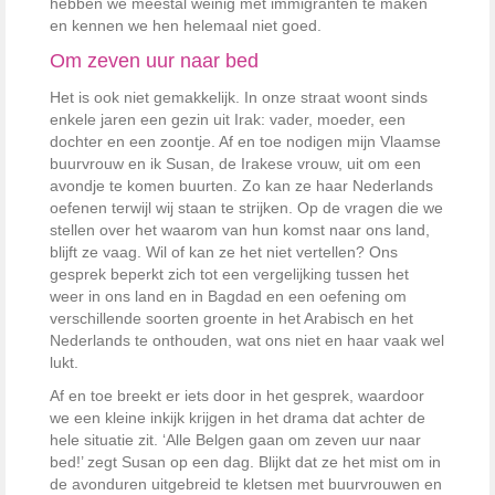
hebben we meestal weinig met immigranten te maken
en kennen we hen helemaal niet goed.
Om zeven uur naar bed
Het is ook niet gemakkelijk. In onze straat woont sinds
enkele jaren een gezin uit Irak: vader, moeder, een
dochter en een zoontje. Af en toe nodigen mijn Vlaamse
buurvrouw en ik Susan, de Irakese vrouw, uit om een
avondje te komen buurten. Zo kan ze haar Nederlands
oefenen terwijl wij staan te strijken. Op de vragen die we
stellen over het waarom van hun komst naar ons land,
blijft ze vaag. Wil of kan ze het niet vertellen? Ons
gesprek beperkt zich tot een vergelijking tussen het
weer in ons land en in Bagdad en een oefening om
verschillende soorten groente in het Arabisch en het
Nederlands te onthouden, wat ons niet en haar vaak wel
lukt.
Af en toe breekt er iets door in het gesprek, waardoor
we een kleine inkijk krijgen in het drama dat achter de
hele situatie zit. ‘Alle Belgen gaan om zeven uur naar
bed!’ zegt Susan op een dag. Blijkt dat ze het mist om in
de avonduren uitgebreid te kletsen met buurvrouwen en