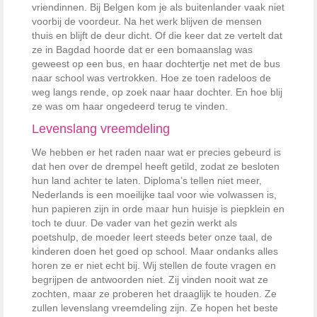
vriendinnen. Bij Belgen kom je als buitenlander vaak niet
voorbij de voordeur. Na het werk blijven de mensen
thuis en blijft de deur dicht. Of die keer dat ze vertelt dat
ze in Bagdad hoorde dat er een bomaanslag was
geweest op een bus, en haar dochtertje net met de bus
naar school was vertrokken. Hoe ze toen radeloos de
weg langs rende, op zoek naar haar dochter. En hoe blij
ze was om haar ongedeerd terug te vinden.
Levenslang vreemdeling
We hebben er het raden naar wat er precies gebeurd is
dat hen over de drempel heeft getild, zodat ze besloten
hun land achter te laten. Diploma’s tellen niet meer,
Nederlands is een moeilijke taal voor wie volwassen is,
hun papieren zijn in orde maar hun huisje is piepklein en
toch te duur. De vader van het gezin werkt als
poetshulp, de moeder leert steeds beter onze taal, de
kinderen doen het goed op school. Maar ondanks alles
horen ze er niet echt bij. Wij stellen de foute vragen en
begrijpen de antwoorden niet. Zij vinden nooit wat ze
zochten, maar ze proberen het draaglijk te houden. Ze
zullen levenslang vreemdeling zijn. Ze hopen het beste