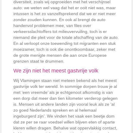
diversiteit, zoals wij opgroeiden met het verschijnsel
auto: we weten wel vaag dat het er ooit niet was, maar
intussen is het zo vanzelfsprekend dat we er niet meer
zonder zouden kunnen. En ook al brengt de auto
handenvol problemen mee, van files over
verkeersslachtoffers tot milieuvervuiling, toch is er
niemand die pleit voor de totale afschaffing van de auto.
En al verloopt onze toewending tot migranten een stuk
moeizamer, toch is ook die onontkoombaar, zeker met
de grote menigte mensen die aan onze Europese
grenzen staat te drummen.
We zijn niet het meest gastvrije volk
Wij Vlamingen staan niet meteen bekend als het meest
gastvrije volk ter wereld. In sommige dorpen trouw je al
met ‘een vreemde’ als je echtgenoot afkomstig is van
een dorp dat meer dan tien kilometer verderop gelegen
is. Mensen uit andere landen zijn vooral leuk als ze ‘al
zo goed Nederlands spreken en al helemaal
ingeburgerd zijn’. We vinden het vaak een beetje dom
dat ze per se raar voedsel willen blijven eten of aparte
kleren willen dragen. Behalve wat oppervlakkig contact,