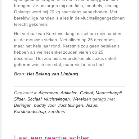
brengen. Ze bezorgen mij een fiets, meubels, kleding.
Onlangs werd mij 20 kg speculaas aangeboden. Met
bereidwillige handen is alles in de vluchtelingengezinnen
terecht gekomen.
Het verhaal van Kerstmis daagt mij uit om mijn handen
uit de mouwen steken. Niet alleen op 25 december,
maar het hele jaar rond. Kerstmis zou geen betekenis
hebben als we het enkel zouden vieren op 25
december. Het zou niets voorstellen als Jezus enkel
geboren was in een stal, maar niet in ons hart.
Bron:
Het Belang van Limburg
Geplaatst in
Algemeen
,
Artikelen
,
Geloof
,
Maatschappij
,
Slider
,
Sociaal
,
vluchtelingen
,
Wereld
en getagd met
Beringen
,
buddy voor vluchtelingen
,
Jezus
,
Kerstboodschap
,
kerstmis
Laat een reactie achter