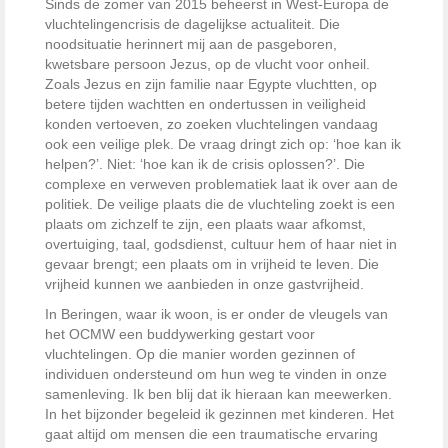
Sinds de zomer van 2015 beheerst in West-Europa de
vluchtelingencrisis de dagelijkse actualiteit. Die
noodsituatie herinnert mij aan de pasgeboren,
kwetsbare persoon Jezus, op de vlucht voor onheil.
Zoals Jezus en zijn familie naar Egypte vluchtten, op
betere tijden wachtten en ondertussen in veiligheid
konden vertoeven, zo zoeken vluchtelingen vandaag
ook een veilige plek. De vraag dringt zich op: ‘hoe kan ik
helpen?’. Niet: ‘hoe kan ik de crisis oplossen?’. Die
complexe en verweven problematiek laat ik over aan de
politiek. De veilige plaats die de vluchteling zoekt is een
plaats om zichzelf te zijn, een plaats waar afkomst,
overtuiging, taal, godsdienst, cultuur hem of haar niet in
gevaar brengt; een plaats om in vrijheid te leven. Die
vrijheid kunnen we aanbieden in onze gastvrijheid.
In Beringen, waar ik woon, is er onder de vleugels van
het OCMW een buddywerking gestart voor
vluchtelingen. Op die manier worden gezinnen of
individuen ondersteund om hun weg te vinden in onze
samenleving. Ik ben blij dat ik hieraan kan meewerken.
In het bijzonder begeleid ik gezinnen met kinderen. Het
gaat altijd om mensen die een traumatische ervaring