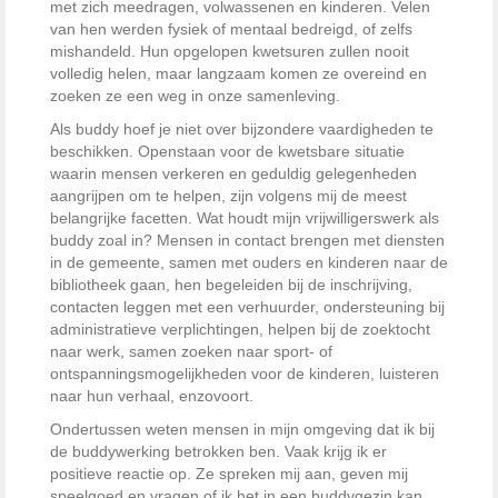
met zich meedragen, volwassenen en kinderen. Velen
van hen werden fysiek of mentaal bedreigd, of zelfs
mishandeld. Hun opgelopen kwetsuren zullen nooit
volledig helen, maar langzaam komen ze overeind en
zoeken ze een weg in onze samenleving.
Als buddy hoef je niet over bijzondere vaardigheden te
beschikken. Openstaan voor de kwetsbare situatie
waarin mensen verkeren en geduldig gelegenheden
aangrijpen om te helpen, zijn volgens mij de meest
belangrijke facetten. Wat houdt mijn vrijwilligerswerk als
buddy zoal in? Mensen in contact brengen met diensten
in de gemeente, samen met ouders en kinderen naar de
bibliotheek gaan, hen begeleiden bij de inschrijving,
contacten leggen met een verhuurder, ondersteuning bij
administratieve verplichtingen, helpen bij de zoektocht
naar werk, samen zoeken naar sport- of
ontspanningsmogelijkheden voor de kinderen, luisteren
naar hun verhaal, enzovoort.
Ondertussen weten mensen in mijn omgeving dat ik bij
de buddywerking betrokken ben. Vaak krijg ik er
positieve reactie op. Ze spreken mij aan, geven mij
speelgoed en vragen of ik het in een buddygezin kan