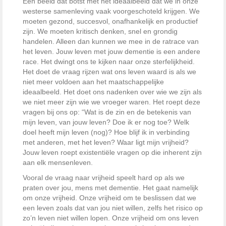
Een beeld dat botst met het ideaalbeeld dat we in onze
westerse samenleving vaak voorgeschoteld krijgen. We
moeten gezond, succesvol, onafhankelijk en productief
zijn. We moeten kritisch denken, snel en grondig
handelen. Alleen dan kunnen we mee in de ratrace van
het leven. Jouw leven met jouw dementie is een andere
race. Het dwingt ons te kijken naar onze sterfelijkheid.
Het doet de vraag rijzen wat ons leven waard is als we
niet meer voldoen aan het maatschappelijke
ideaalbeeld. Het doet ons nadenken over wie we zijn als
we niet meer zijn wie we vroeger waren. Het roept deze
vragen bij ons op: “Wat is de zin en de betekenis van
mijn leven, van jouw leven? Doe ik er nog toe? Welk
doel heeft mijn leven (nog)? Hoe blijf ik in verbinding
met anderen, met het leven? Waar ligt mijn vrijheid?
Jouw leven roept existentiële vragen op die inherent zijn
aan elk mensenleven.
Vooral de vraag naar vrijheid speelt hard op als we
praten over jou, mens met dementie. Het gaat namelijk
om onze vrijheid. Onze vrijheid om te beslissen dat we
een leven zoals dat van jou niet willen, zelfs het risico op
zo’n leven niet willen lopen. Onze vrijheid om ons leven