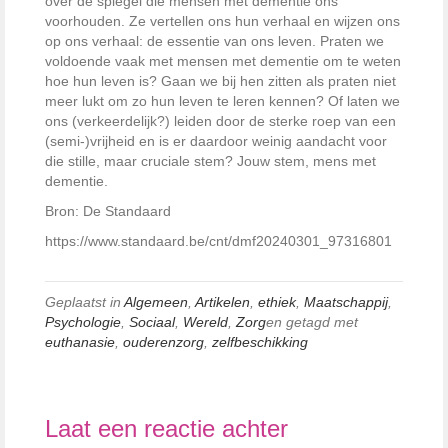
over de spiegel die mensen met dementie ons
voorhouden. Ze vertellen ons hun verhaal en wijzen ons
op ons verhaal: de essentie van ons leven. Praten we
voldoende vaak met mensen met dementie om te weten
hoe hun leven is? Gaan we bij hen zitten als praten niet
meer lukt om zo hun leven te leren kennen? Of laten we
ons (verkeerdelijk?) leiden door de sterke roep van een
(semi-)vrijheid en is er daardoor weinig aandacht voor
die stille, maar cruciale stem? Jouw stem, mens met
dementie.
Bron: De Standaard
https://www.standaard.be/cnt/dmf20240301_97316801
Geplaatst in
Algemeen
,
Artikelen
,
ethiek
,
Maatschappij
,
Psychologie
,
Sociaal
,
Wereld
,
Zorg
en getagd met
euthanasie
,
ouderenzorg
,
zelfbeschikking
Laat een reactie achter