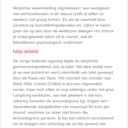
Verplichte tewerkstelling stigmatiseert: een werkgever
ziet werkzoekenden in dit statuut (zelfs al willen ze
werken) niet graag komen. En als de overheid druk
uitoefent op bemiddelingsdiensten om ‘cijfers te halen’,
gaan die op den duur de werklozen dwingen om zinloze
of onaangepaste taken uit te voeren, wat de
betrokkenen psychologisch ondermijnt.
Nep-arbeid
De vorige federale regering legde de verplichte
gemeenschapsdienst ook op tafel. Het idee stuitte toen
al op veel protest en werd uiteindelijk van tafel geveegd
door de Raad van State. Het voorstel van minister van
Werk Hilde Crevits (CD&V) is dus een afgezwakte
versie, maar toch zitten er nog addertjes onder het gras.
Langdurig werk­lozen, van wie geweten is dat hun
uitkering beneden de armoedegrens ligt, krijgen een
‘bijverdienste’ aan­geboden van maximaal 83 euro per
maand, waarmee ze zeker niet boven die
armoedegrens geraken. Is het dan ethisch verantwoord
om te dreigen met schorsing als ze het aanbod niet