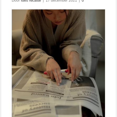
Door
Ides Nicaise
|
17 december 2021
|
0