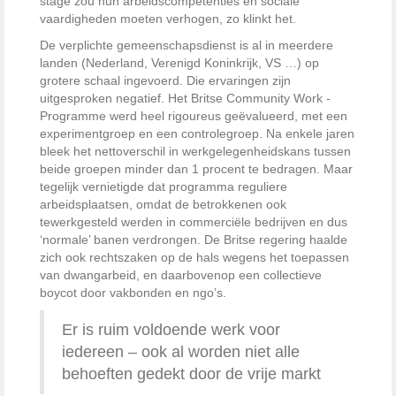
stage zou hun arbeidscom­petenties en sociale
vaardigheden moeten verhogen, zo klinkt het.
De verplichte gemeenschapsdienst is al in meerdere
landen ­(Nederland, Verenigd Koninkrijk, VS …) op
grotere schaal ingevoerd. Die ervaringen zijn
uitgesproken negatief. Het Britse Community Work ­
Programme werd heel rigoureus ­geëvalueerd, met een
experimentgroep en een controlegroep. Na enkele jaren
bleek het nettoverschil in werkgelegenheidskans tussen
beide groepen minder dan 1 procent te ­bedragen. Maar
tegelijk vernietigde dat programma reguliere
arbeidsplaatsen, omdat de betrokkenen ook
tewerkgesteld werden in commerciële bedrijven en dus
‘normale’ banen verdrongen. De Britse regering haalde
zich ook rechtszaken op de hals ­wegens het toepassen
van dwangarbeid, en daarbovenop een collectieve
boycot door vakbonden en ngo’s.
Er is ruim voldoende werk voor
iedereen – ook al worden niet alle
behoeften gedekt door de vrije markt