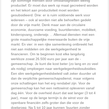
zijn sommige mensen door omstandigheden weinig
productief. Er moet dus werk op maat gecreëerd worden
en het tekort aan productiviteit moet worden
gesubsidieerd. Drie: er is ruim voldoende werk voor
iedereen – ook al worden niet alle behoeften gedekt
door de vrije markt. Denk maar aan de circulaire
economie, duurzame voeding, buurtdiensten, mobiliteit,
kinderopvang, onderwijs … Allemaal diensten met een
grote maatschappelijke meerwaarde buiten de vrije
markt. En vier: in een rijke samen­leving ontbreekt het
niet aan middelen om die werkgelegenheid te
financieren. Om te beginnen kost ­elke langdurig
werkloze zowat 26.500 euro per jaar aan de ­
gemeenschap. Je kunt die kost beter (zo lang en zo veel
als nodig) omploegen naar werkgelegenheidssubsidies.
Een slim werkgelegenheidsbeleid valt zeker duurder uit
dan de verplichte ­gemeenschapsdienst, maar volgens
onze schattingen kan het erg rendabel zijn. Voor de
gemeenschap kan het een nettowinst opleveren vanaf
dag één. Voor de overheid duurt dat wat langer (3 tot 4
jaar), maar op de lange termijn is de winst voor de
openbare financiën zelfs ­groter dan die voor de
doelgroep. Na ­5 tot 10 jaar kunnen ‘buurten zonder