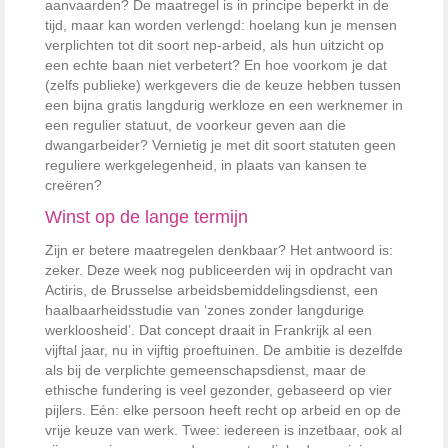
aanvaarden? De maatregel is in principe beperkt in de
tijd, maar kan worden verlengd: hoelang kun je mensen
verplichten tot dit soort nep-arbeid, als hun uitzicht op
een echte baan niet verbetert? En hoe voorkom je dat
(zelfs publieke) werkgevers die de keuze hebben tussen
een bijna gratis langdurig werkloze en een werk­nemer in
een regulier statuut, de voorkeur geven aan die
dwangarbeider? Vernietig je met dit soort statuten geen
reguliere werkgelegenheid, in plaats van kansen te
creëren?
Winst op de lange termijn
Zijn er betere maatregelen denkbaar? Het antwoord is:
zeker. Deze week nog publiceerden wij in opdracht van
Actiris, de Brusselse arbeidsbemiddelingsdienst, een
haalbaarheidsstudie van ‘zones zonder langdurige
werkloosheid’. Dat concept draait in Frankrijk al een
vijftal jaar, nu in vijftig proeftuinen. De ambitie is dezelfde
als bij de verplichte gemeenschapsdienst, maar de
ethische fundering is veel gezonder, gebaseerd op vier
pijlers. Eén: elke persoon heeft recht op arbeid en op de
vrije keuze van werk. Twee: iedereen is inzetbaar, ook al