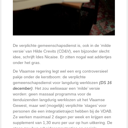
De verplichte gemeenschapsdienst is, ook in de ‘milde
versie’ van Hilde Crevits (CD&V), een bijzonder slecht
idee, schrijft Ides Nicaise. Er zitten nogal wat addertjes
onder het gras.
De Vlaamse regering legt wel een erg controversieel
pakje onder de kerstboom: de verplichte
gemeenschapsdienst voor langdurig werklozen ­
(DS 16
december)
. Het zou weliswaar een ‘milde’ versie
worden: geen massaal programma voor de
tienduizenden langdurig werklozen uit het Vlaamse
Gewest, maar wel (mogelijk) verplichte ‘stages’ voor
personen die een integratietraject hebben bij de VDAB.
Ze werken maximaal 2 dagen per week en krijgen een
supplement van 1,30 euro per uur op hun uit­kering. De