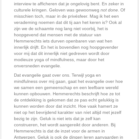
interview te afficheren dat je ongelovig bent. En zeker in
culturele kringen. Geloven was gewoonweg
not done
. Of
misschien toch, maar in de privésfeer. Mag ik het een
verademing noemen dat dit tij aan het keren is? Ook al
zijn we de schaamte nog lang niet voorbij, het is
hoopgevend dat mensen met de statuur van
Hemmerechts iets durven openbaren van wat hen
innerlijk drijft. En het is bovendien nog hoopgevender
voor mij dat dit innerlijk niet gedreven wordt door
modieuze yoga of mindfulness, maar door het
onversneden evangelie.
Dat evangelie gaat over ons. Terwijl yoga en
mindfulness over mij gaan, gaat het evangelie over hoe
we samen een gemeenschap en een leefbare wereld
kunnen opbouwen. Hemmerechts beschrijft hoe ze tot
de ontdekking is gekomen dat ze pas echt gelukkig is
kunnen worden door dat inzicht. Hoe vaak hamert ze
niet op het bevrijdend karakter van níet altijd met jezelf
bezig te zijn. Geluk is niet iets dat je zelf kan
construeren, het wordt aangereikt door anderen. Bij
Hemmerechts is dat de inzet voor de armen in
Antwerpen. Geluk is ook de dingen leren aanvaarden in