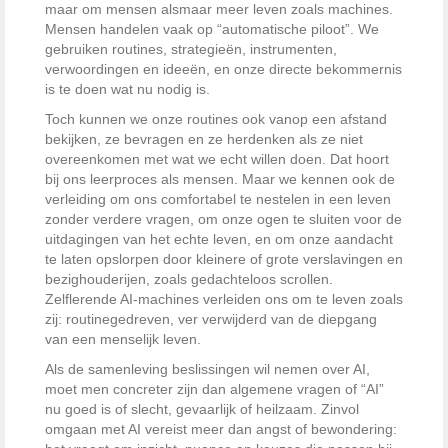
maar om mensen alsmaar meer leven zoals machines.
Mensen handelen vaak op “automatische piloot”. We
gebruiken routines, strategieën, instrumenten,
verwoordingen en ideeën, en onze directe bekommernis
is te doen wat nu nodig is.
Toch kunnen we onze routines ook vanop een afstand
bekijken, ze bevragen en ze herdenken als ze niet
overeenkomen met wat we echt willen doen. Dat hoort
bij ons leerproces als mensen. Maar we kennen ook de
verleiding om ons comfortabel te nestelen in een leven
zonder verdere vragen, om onze ogen te sluiten voor de
uitdagingen van het echte leven, en om onze aandacht
te laten opslorpen door kleinere of grote verslavingen en
bezighouderijen, zoals gedachteloos scrollen.
Zelflerende AI-machines verleiden ons om te leven zoals
zij: routinegedreven, ver verwijderd van de diepgang
van een menselijk leven.
Als de samenleving beslissingen wil nemen over AI,
moet men concreter zijn dan algemene vragen of “AI”
nu goed is of slecht, gevaarlijk of heilzaam. Zinvol
omgaan met AI vereist meer dan angst of bewondering: