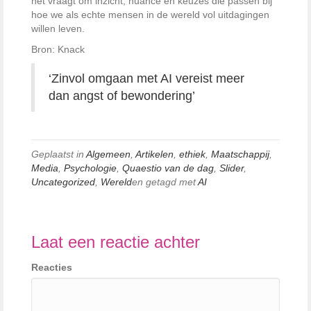
het vraagt om inzicht, nuance en keuzes die passen bij
hoe we als echte mensen in de wereld vol uitdagingen
willen leven.
Bron: Knack
‘Zinvol omgaan met AI vereist meer
dan angst of bewondering’
Geplaatst in
Algemeen
,
Artikelen
,
ethiek
,
Maatschappij
,
Media
,
Psychologie
,
Quaestio van de dag
,
Slider
,
Uncategorized
,
Wereld
en getagd met
AI
Laat een reactie achter
Reacties