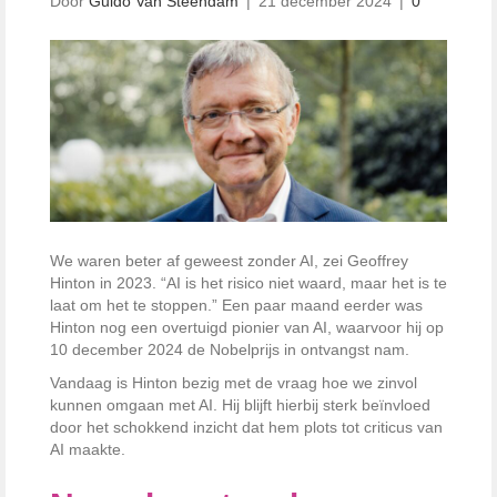
Door
Guido Van Steendam
|
21 december 2024
|
0
We waren beter af geweest zonder AI, zei Geoffrey
Hinton in 2023. “AI is het risico niet waard, maar het is te
laat om het te stoppen.” Een paar maand eerder was
Hinton nog een overtuigd pionier van AI, waarvoor hij op
10 december 2024 de Nobelprijs in ontvangst nam.
Vandaag is Hinton bezig met de vraag hoe we zinvol
kunnen omgaan met AI. Hij blijft hierbij sterk beïnvloed
door het schokkend inzicht dat hem plots tot criticus van
AI maakte.