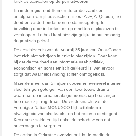
kriskras aanvallen op dorpen uitvoeren.
En in de regio rond Beni en Butembo zaait een
amalgaam van jihadistische milities (ADF, Al-Quaida, IS)
dood en verderf onder een reeds moegetergde
bevolking door in kerken en op markten explosieven te
verstoppen. Lafheid kent hier zijn gelijke in buitensporig
dogmatisch geloof.
De geschiedenis van de voorbij 25 jaar van Oost-Congo
laat zich niet schrijven in enkele bladzijden. Daar komt
bij dat de toevloed aan informatie vaak politiek,
economisch en soms etnisch gekleurd is, wat ervoor
zorgt dat waarheidsvinding schier onmogelijk is.
Maar de meer dan 5 miljoen doden en evenveel interne
vluchtelingen getuigen van een kwarteeuw drama
waarnaar de internationale gemeenschap hoe langer
hoe meer zijn rug draait. De vredesmacht van de
Verenigde Naties MONUSCO blijft uitblinken in
afwezigheid van slagkracht, en het recente contingent
Keniaanse soldaten lijkt enkel de schaduw van dat
onvermogen te vergroten.
De oorlog in Oekraïne overvleugelt in de media de