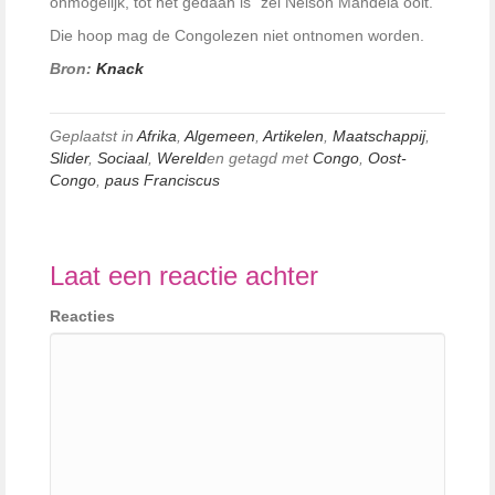
onmogelijk, tot het gedaan is” zei Nelson Mandela ooit.
Die hoop mag de Congolezen niet ontnomen worden.
Bron:
Knack
Geplaatst in
Afrika
,
Algemeen
,
Artikelen
,
Maatschappij
,
Slider
,
Sociaal
,
Wereld
en getagd met
Congo
,
Oost-
Congo
,
paus Franciscus
Laat een reactie achter
Reacties