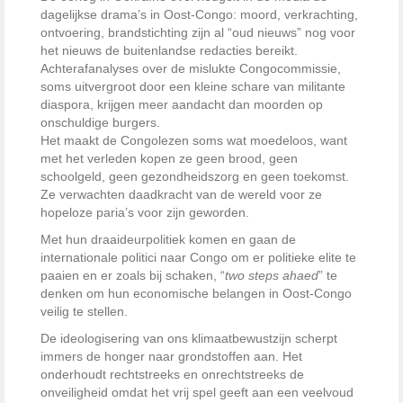
dagelijkse drama’s in Oost-Congo: moord, verkrachting,
ontvoering, brandstichting zijn al “oud nieuws” nog voor
het nieuws de buitenlandse redacties bereikt.
Achterafanalyses over de mislukte Congocommissie,
soms uitvergroot door een kleine schare van militante
diaspora, krijgen meer aandacht dan moorden op
onschuldige burgers.
Het maakt de Congolezen soms wat moedeloos, want
met het verleden kopen ze geen brood, geen
schoolgeld, geen gezondheidszorg en geen toekomst.
Ze verwachten daadkracht van de wereld voor ze
hopeloze paria’s voor zijn geworden.
Met hun draaideurpolitiek komen en gaan de
internationale politici naar Congo om er politieke elite te
paaien en er zoals bij schaken, “
two steps ahaed
” te
denken om hun economische belangen in Oost-Congo
veilig te stellen.
De ideologisering van ons klimaatbewustzijn scherpt
immers de honger naar grondstoffen aan. Het
onderhoudt rechtstreeks en onrechtstreeks de
onveiligheid omdat het vrij spel geeft aan een veelvoud