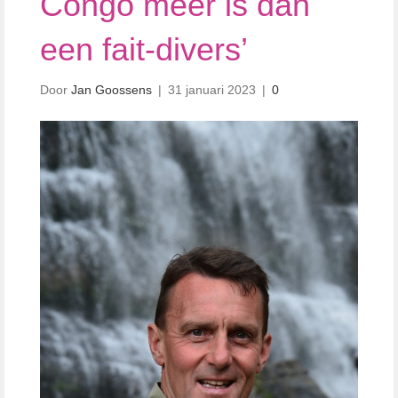
Congo meer is dan
een fait-divers’
Door
Jan Goossens
|
31 januari 2023
|
0