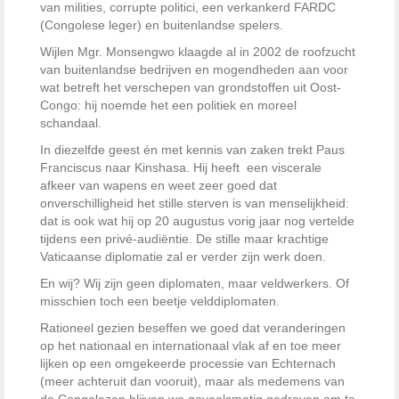
van milities, corrupte politici, een verkankerd FARDC
(Congolese leger) en buitenlandse spelers.
Wijlen Mgr. Monsengwo klaagde al in 2002 de roofzucht
van buitenlandse bedrijven en mogendheden aan voor
wat betreft het verschepen van grondstoffen uit Oost-
Congo: hij noemde het een politiek en moreel
schandaal.
In diezelfde geest én met kennis van zaken trekt Paus
Franciscus naar Kinshasa. Hij heeft een viscerale
afkeer van wapens en weet zeer goed dat
onverschilligheid het stille sterven is van menselijkheid:
dat is ook wat hij op 20 augustus vorig jaar nog vertelde
tijdens een privé-audiëntie. De stille maar krachtige
Vaticaanse diplomatie zal er verder zijn werk doen.
En wij? Wij zijn geen diplomaten, maar veldwerkers. Of
misschien toch een beetje velddiplomaten.
Rationeel gezien beseffen we goed dat veranderingen
op het nationaal en internationaal vlak af en toe meer
lijken op een omgekeerde processie van Echternach
(meer achteruit dan vooruit), maar als medemens van