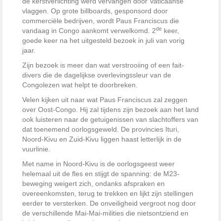
de kerstverlichting werd vervangen door Vaticaanse
vlaggen. Op grote billboards, gesponsord door
commerciële bedrijven, wordt Paus Franciscus die
de
vandaag in Congo aankomt verwelkomd. 2
keer,
goede keer na het uitgesteld bezoek in juli van vorig
jaar.
Zijn bezoek is meer dan wat verstrooiing of een fait-
divers die de dagelijkse overlevingssleur van de
Congolezen wat helpt te doorbreken.
Velen kijken uit naar wat Paus Franciscus zal zeggen
over Oost-Congo. Hij zal tijdens zijn bezoek aan het land
ook luisteren naar de getuigenissen van slachtoffers van
dat toenemend oorlogsgeweld. De provincies Ituri,
Noord-Kivu en Zuid-Kivu liggen haast letterlijk in de
vuurlinie.
Met name in Noord-Kivu is de oorlogsgeest weer
helemaal uit de fles en stijgt de spanning: de M23-
beweging weigert zich, ondanks afspraken en
overeenkomsten, terug te trekken en lijkt zijn stellingen
eerder te versterken. De onveiligheid vergroot nog door
de verschillende Mai-Mai-milities die nietsontziend en