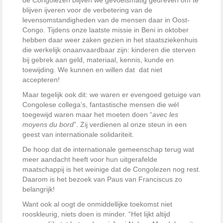
de Congolezen blijven we gevoelsmatig gedreven om te
blijven ijveren voor de verbetering van de
levensomstandigheden van de mensen daar in Oost-
Congo. Tijdens onze laatste missie in Beni in oktober
hebben daar weer zaken gezien in het staatsziekenhuis
die werkelijk onaanvaardbaar zijn: kinderen die sterven
bij gebrek aan geld, materiaal, kennis, kunde en
toewijding. We kunnen en willen dat dat niet
accepteren!
Maar tegelijk ook dit: we waren er evengoed getuige van
Congolese collega’s, fantastische mensen die wél
toegewijd waren maar het moeten doen “
avec les
moyens du bord
”. Zij verdienen al onze steun in een
geest van internationale solidariteit.
De hoop dat de internationale gemeenschap terug wat
meer aandacht heeft voor hun uitgerafelde
maatschappij is het weinige dat de Congolezen nog rest.
Daarom is het bezoek van Paus van Franciscus zo
belangrijk!
Want ook al oogt de onmiddellijke toekomst niet
rooskleurig, niets doen is minder. “Het lijkt altijd