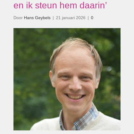
en ik steun hem daarin’
Door
Hans Geybels
|
21 januari 2026
|
0