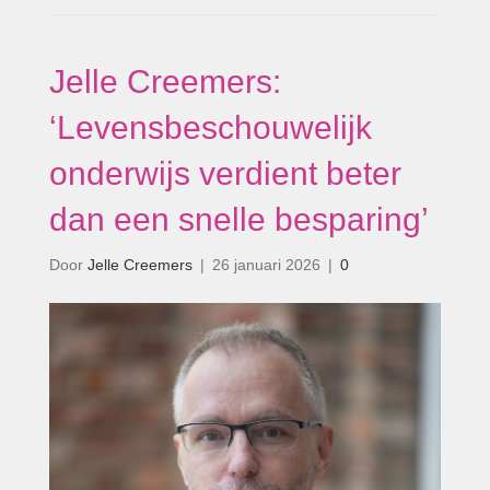
Jelle Creemers:
‘Levensbeschouwelijk
onderwijs verdient beter
dan een snelle besparing’
Door
Jelle Creemers
|
26 januari 2026
|
0