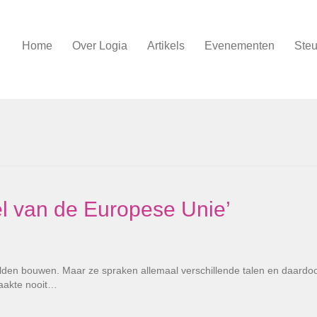
Home
Over Logia
Artikels
Evenementen
Steu
el van de Europese Unie’
lden bouwen. Maar ze spraken allemaal verschillende talen en daardo
raakte nooit…