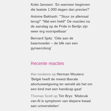
Kolet Janssen: ‘En wanneer beginnen
die laatste 1.000 dagen dan precies?’
Antoine Bakhash: ‘“Stuur ze allemaal
terug!” “Wat een held!” De reacties na
de aanslag op de Pride in Berlijn zijn
weer erg voorspelbaar’
Bernard Spitz: ‘Ode aan de
baarmoeder – de blik van een
gynaecoloog’
Recente reacties
thei noukens
op
Herman Wouters:
‘België heeft de meest liberale
abortuswetgeving ter wereld als het om
een kind met een handicap gaat’
Thomas Scott
op
Tim Brys: ‘Misbruik
van AI is symptoom van diepere kwaal
aan universiteiten’