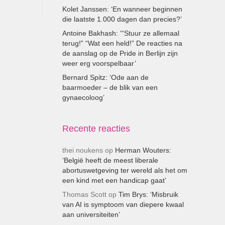
Kolet Janssen: ‘En wanneer beginnen
die laatste 1.000 dagen dan precies?’
Antoine Bakhash: ‘“Stuur ze allemaal
terug!” “Wat een held!” De reacties na
de aanslag op de Pride in Berlijn zijn
weer erg voorspelbaar’
Bernard Spitz: ‘Ode aan de
baarmoeder – de blik van een
gynaecoloog’
Recente reacties
thei noukens
op
Herman Wouters:
‘België heeft de meest liberale
abortuswetgeving ter wereld als het om
een kind met een handicap gaat’
Thomas Scott
op
Tim Brys: ‘Misbruik
van AI is symptoom van diepere kwaal
aan universiteiten’