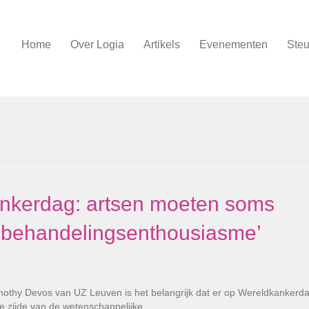
Home
Over Logia
Artikels
Evenementen
Steu
ankerdag: artsen moeten soms
 behandelingsenthousiasme’
mothy Devos van UZ Leuven is het belangrijk dat er op Wereldkankerd
ve zijde van de wetenschappelijke…