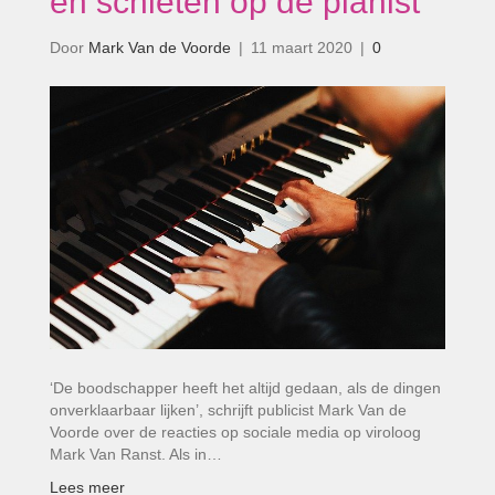
en schieten op de pianist’
Door
Mark Van de Voorde
|
11 maart 2020
|
0
‘De boodschapper heeft het altijd gedaan, als de dingen
onverklaarbaar lijken’, schrijft publicist Mark Van de
Voorde over de reacties op sociale media op viroloog
Mark Van Ranst. Als in…
Lees meer