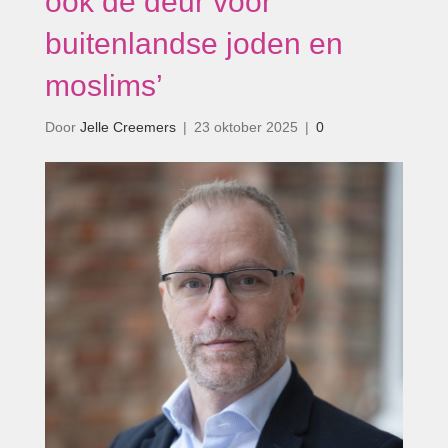
ook de deur voor
buitenlandse joden en
moslims’
Door
Jelle Creemers
|
23 oktober 2025
|
0