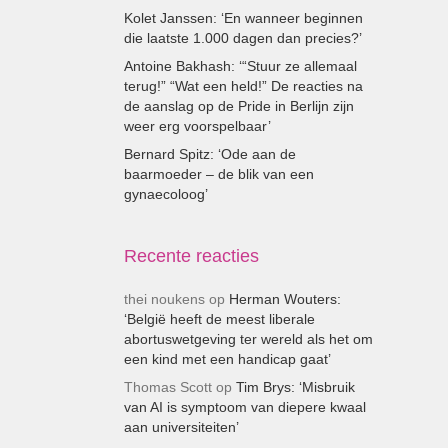
Kolet Janssen: ‘En wanneer beginnen
die laatste 1.000 dagen dan precies?’
Antoine Bakhash: ‘“Stuur ze allemaal
terug!” “Wat een held!” De reacties na
de aanslag op de Pride in Berlijn zijn
weer erg voorspelbaar’
Bernard Spitz: ‘Ode aan de
baarmoeder – de blik van een
gynaecoloog’
Recente reacties
thei noukens
op
Herman Wouters:
‘België heeft de meest liberale
abortuswetgeving ter wereld als het om
een kind met een handicap gaat’
Thomas Scott
op
Tim Brys: ‘Misbruik
van AI is symptoom van diepere kwaal
aan universiteiten’