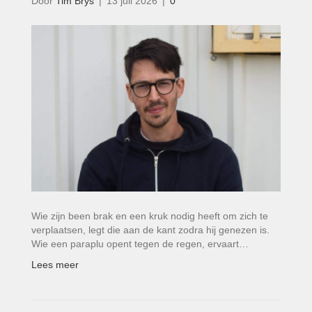
Door
Tim Brys
|
13 juli 2026
|
0
Wie zijn been brak en een kruk nodig heeft om zich te
verplaatsen, legt die aan de kant zodra hij genezen is.
Wie een paraplu opent tegen de regen, ervaart…
Lees meer