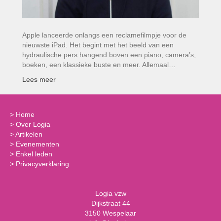
Apple lanceerde onlangs een reclamefilmpje voor de
nieuwste iPad. Het begint met het beeld van een
hydraulische pers hangend boven een piano, camera’s,
boeken, een klassieke buste en meer. Allemaal…
Lees meer
>
Home
>
Over Logia
>
Artikelen
>
Evenementen
>
Enkel leden
>
Privacyverklaring
Logia vzw
Dijkstraat 44
3150 Wespelaar