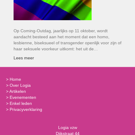
Op Coming-Outdag, jaarlijks op 11 oktober, wordt
aandacht besteed aan het moment dat een homo,
lesbienne, biseksueel of transgender openlijk voor zijn of
haar seksuele voorkeur uitkomt: het uit de…
Lees meer
>
Home
>
Over Logia
>
Artikelen
>
Evenementen
>
Enkel leden
>
Privacyverklaring
Logia vzw
Dijkstraat 44