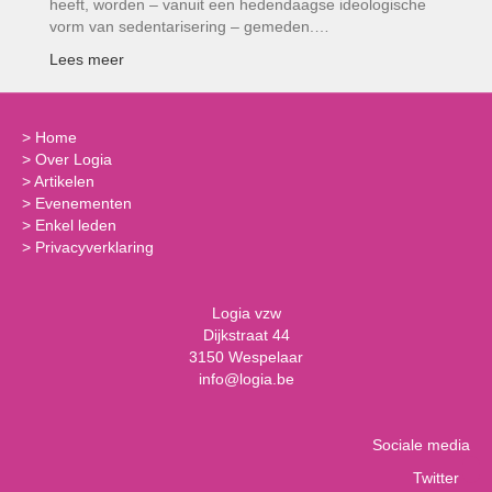
heeft, worden – vanuit een hedendaagse ideologische
vorm van sedentarisering – gemeden.…
Lees meer
>
Home
>
Over Logia
>
Artikelen
>
Evenementen
>
Enkel leden
>
Privacyverklaring
Logia vzw
Dijkstraat 44
3150 Wespelaar
info@logia.be
Sociale media
Twitter