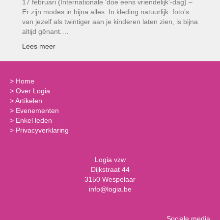
17 februari (Internationale ‘doe eens vriendelijk’-dag) –
Er zijn modes in bijna alles. In kleding natuurlijk: foto’s
van jezelf als twintiger aan je kinderen laten zien, is bijna
altijd gênant.…
Lees meer
>
Home
>
Over Logia
>
Artikelen
>
Evenementen
>
Enkel leden
>
Privacyverklaring
Logia vzw
Dijkstraat 44
3150 Wespelaar
info@logia.be
Sociale media