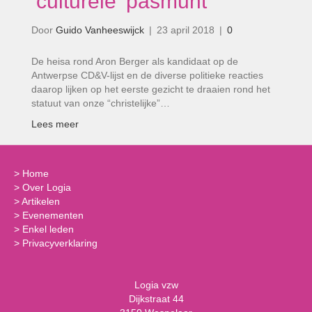
‘culturele’ pasmunt’
Door
Guido Vanheeswijck
|
23 april 2018
|
0
De heisa rond Aron Berger als kandidaat op de
Antwerpse CD&V-lijst en de diverse politieke reacties
daarop lijken op het eerste gezicht te draaien rond het
statuut van onze “christelijke”…
Lees meer
>
Home
>
Over Logia
>
Artikelen
>
Evenementen
>
Enkel leden
>
Privacyverklaring
Logia vzw
Dijkstraat 44