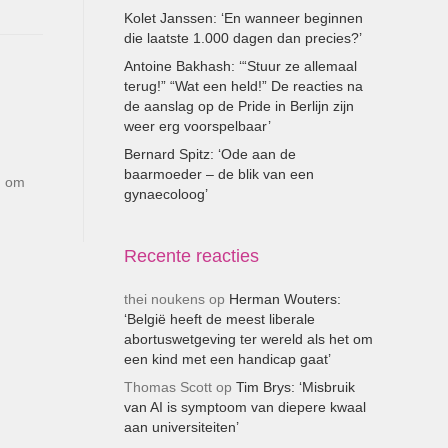
Kolet Janssen: ‘En wanneer beginnen
die laatste 1.000 dagen dan precies?’
Antoine Bakhash: ‘“Stuur ze allemaal
terug!” “Wat een held!” De reacties na
de aanslag op de Pride in Berlijn zijn
weer erg voorspelbaar’
Bernard Spitz: ‘Ode aan de
baarmoeder – de blik van een
d om
gynaecoloog’
Recente reacties
thei noukens
op
Herman Wouters:
‘België heeft de meest liberale
abortuswetgeving ter wereld als het om
een kind met een handicap gaat’
Thomas Scott
op
Tim Brys: ‘Misbruik
van AI is symptoom van diepere kwaal
aan universiteiten’