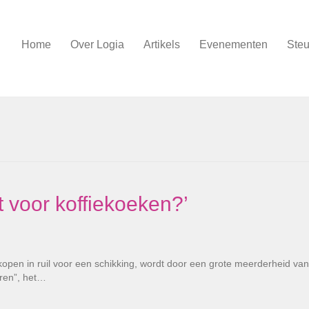
Home
Over Logia
Artikels
Evenementen
Steu
 voor koffiekoeken?’
open in ruil voor een schikking, wordt door een grote meerderheid va
eren”, het…