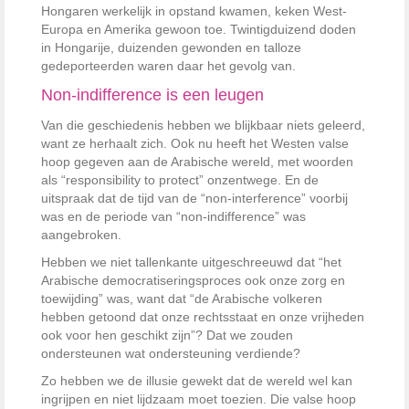
Hongaren werkelijk in opstand kwamen, keken West-
Europa en Amerika gewoon toe. Twintigduizend doden
in Hongarije, duizenden gewonden en talloze
gedeporteerden waren daar het gevolg van.
Non-indifference is een leugen
Van die geschiedenis hebben we blijkbaar niets geleerd,
want ze herhaalt zich. Ook nu heeft het Westen valse
hoop gegeven aan de Arabische wereld, met woorden
als “responsibility to protect” onzentwege. En de
uitspraak dat de tijd van de “non-interference” voorbij
was en de periode van “non-indifference” was
aangebroken.
Hebben we niet tallenkante uitgeschreeuwd dat “het
Arabische democratiseringsproces ook onze zorg en
toewijding” was, want dat “de Arabische volkeren
hebben getoond dat onze rechtsstaat en onze vrijheden
ook voor hen geschikt zijn”? Dat we zouden
ondersteunen wat ondersteuning verdiende?
Zo hebben we de illusie gewekt dat de wereld wel kan
ingrijpen en niet lijdzaam moet toezien. Die valse hoop