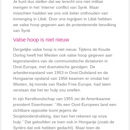
Je kunt dus stellen dat we terecht ons niet militair
mengen in het ‘interne’ conflict van Syrië. Maar
misschien hadden we ons ook beter onthouden van
inmenging in Libië. Door ons ingrijpen in Libië hebben
we valse hoop gegeven aan de protesterende bevolking
van Syrië.
Valse hoop is niet nieuw
Dergelijke valse hoop is niet nieuw. Tijdens de Koude
Oorlog heeft het Westen ook valse hoop gegeven aan
tegenstanders van de communistische dictaturen in
Oost-Europa, met dramatische gevolgen. De
arbeidersopstand van 1953 in Oost-Duitsland en de
Hongaarse opstand van 1956 kwamen er omdat het
Westen, bij monde van Radio Free Europe, had laten
verstaan dat het ter hulp zou snellen.
In zijn Kerstboodschap van 1955 zei de Amerikaanse
president Eisenhower: “Als een Oost-Europees land een
zichtbare oppositie toont jegens de
Sovjetonderdrukking, dan kan het rekenen op onze
hulp.” Dat geloofden ze toen ook in Hongarije (zoals de
Syriërs dat ook hebben gedacht). Maar toen de