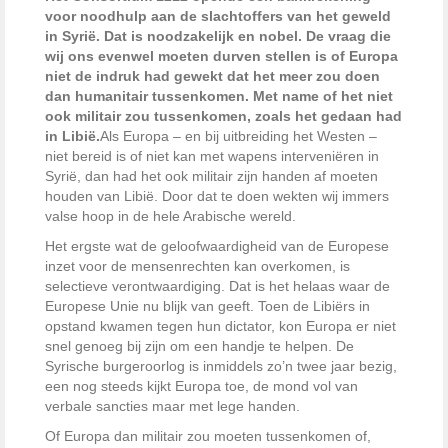
voor noodhulp aan de slachtoffers van het geweld
in Syrië. Dat is noodzakelijk en nobel. De vraag die
wij ons evenwel moeten durven stellen is of Europa
niet de indruk had gewekt dat het meer zou doen
dan humanitair tussenkomen. Met name of het niet
ook militair zou tussenkomen, zoals het gedaan had
in Libië.
Als Europa – en bij uitbreiding het Westen –
niet bereid is of niet kan met wapens interveniëren in
Syrië, dan had het ook militair zijn handen af moeten
houden van Libië. Door dat te doen wekten wij immers
valse hoop in de hele Arabische wereld.
Het ergste wat de geloofwaardigheid van de Europese
inzet voor de mensenrechten kan overkomen, is
selectieve verontwaardiging. Dat is het helaas waar de
Europese Unie nu blijk van geeft. Toen de Libiërs in
opstand kwamen tegen hun dictator, kon Europa er niet
snel genoeg bij zijn om een handje te helpen. De
Syrische burgeroorlog is inmiddels zo’n twee jaar bezig,
een nog steeds kijkt Europa toe, de mond vol van
verbale sancties maar met lege handen.
Of Europa dan militair zou moeten tussenkomen of,