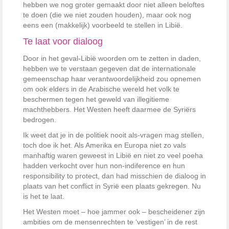
hebben we nog groter gemaakt door niet alleen beloftes
te doen (die we niet zouden houden), maar ook nog
eens een (makkelijk) voorbeeld te stellen in Libië.
Te laat voor dialoog
Door in het geval-Libië woorden om te zetten in daden,
hebben we te verstaan gegeven dat de internationale
gemeenschap haar verantwoordelijkheid zou opnemen
om ook elders in de Arabische wereld het volk te
beschermen tegen het geweld van illegitieme
machthebbers. Het Westen heeft daarmee de Syriërs
bedrogen.
Ik weet dat je in de politiek nooit als-vragen mag stellen,
toch doe ik het. Als Amerika en Europa niet zo vals
manhaftig waren geweest in Libië en niet zo veel poeha
hadden verkocht over hun non-indiference en hun
responsibility to protect, dan had misschien de dialoog in
plaats van het conflict in Syrië een plaats gekregen. Nu
is het te laat.
Het Westen moet – hoe jammer ook – bescheidener zijn
ambities om de mensenrechten te ‘vestigen’ in de rest