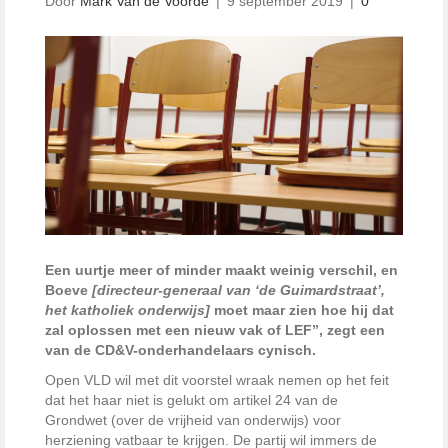
Door
Mark Van de Voorde
|
9 september 2019
|
0
Een uurtje meer of minder maakt weinig verschil, en
Boeve
[directeur-generaal van ‘de Guimardstraat’,
het katholiek onderwijs]
moet maar zien hoe hij dat
zal oplossen met een nieuw vak of LEF”, zegt een
van de CD&V-onderhandelaars cynisch.
Open VLD wil met dit voorstel wraak nemen op het feit
dat het haar niet is gelukt om artikel 24 van de
Grondwet (over de vrijheid van onderwijs) voor
herziening vatbaar te krijgen. De partij wil immers de