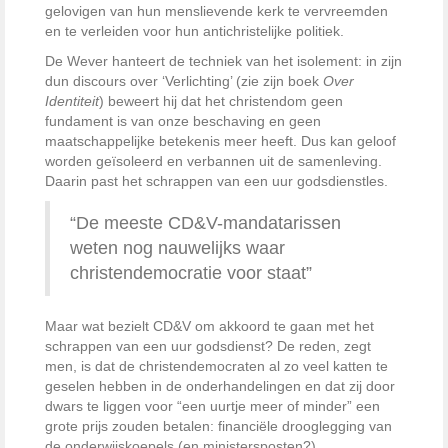
gelovigen van hun menslievende kerk te vervreemden
en te verleiden voor hun antichristelijke politiek.
De Wever hanteert de techniek van het isolement: in zijn
dun discours over ‘Verlichting’ (zie zijn boek
Over
Identiteit
) beweert hij dat het christendom geen
fundament is van onze beschaving en geen
maatschappelijke betekenis meer heeft. Dus kan geloof
worden geïsoleerd en verbannen uit de samenleving.
Daarin past het schrappen van een uur godsdienstles.
“De meeste CD&V-mandatarissen
weten nog nauwelijks waar
christendemocratie voor staat”
Maar wat bezielt CD&V om akkoord te gaan met het
schrappen van een uur godsdienst? De reden, zegt
men, is dat de christendemocraten al zo veel katten te
geselen hebben in de onderhandelingen en dat zij door
dwars te liggen voor “een uurtje meer of minder” een
grote prijs zouden betalen: financiële drooglegging van
de onderwijskoepels (en ministersposten?).