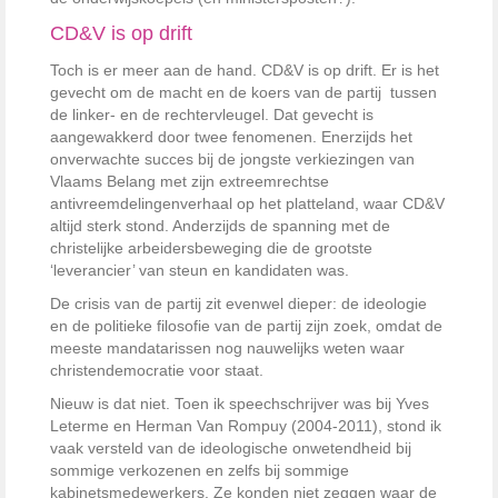
CD&V is op drift
Toch is er meer aan de hand. CD&V is op drift. Er is het
gevecht om de macht en de koers van de partij tussen
de linker- en de rechtervleugel. Dat gevecht is
aangewakkerd door twee fenomenen. Enerzijds het
onverwachte succes bij de jongste verkiezingen van
Vlaams Belang met zijn extreemrechtse
antivreemdelingenverhaal op het platteland, waar CD&V
altijd sterk stond. Anderzijds de spanning met de
christelijke arbeidersbeweging die de grootste
‘leverancier’ van steun en kandidaten was.
De crisis van de partij zit evenwel dieper: de ideologie
en de politieke filosofie van de partij zijn zoek, omdat de
meeste mandatarissen nog nauwelijks weten waar
christendemocratie voor staat.
Nieuw is dat niet. Toen ik speechschrijver was bij Yves
Leterme en Herman Van Rompuy (2004-2011), stond ik
vaak versteld van de ideologische onwetendheid bij
sommige verkozenen en zelfs bij sommige
kabinetsmedewerkers. Ze konden niet zeggen waar de