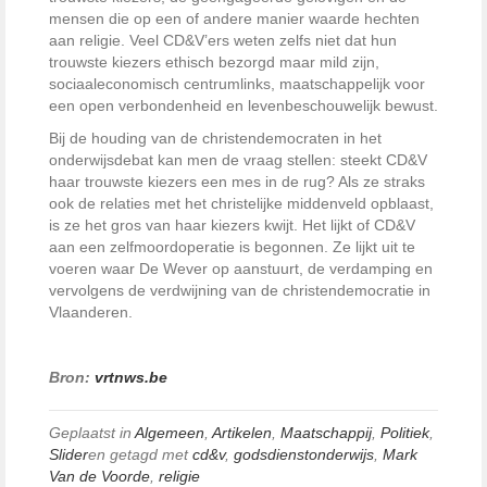
mensen die op een of andere manier waarde hechten
aan religie. Veel CD&V’ers weten zelfs niet dat hun
trouwste kiezers ethisch bezorgd maar mild zijn,
sociaaleconomisch centrumlinks, maatschappelijk voor
een open verbondenheid en levenbeschouwelijk bewust.
Bij de houding van de christendemocraten in het
onderwijsdebat kan men de vraag stellen: steekt CD&V
haar trouwste kiezers een mes in de rug? Als ze straks
ook de relaties met het christelijke middenveld opblaast,
is ze het gros van haar kiezers kwijt. Het lijkt of CD&V
aan een zelfmoordoperatie is begonnen. Ze lijkt uit te
voeren waar De Wever op aanstuurt, de verdamping en
vervolgens de verdwijning van de christendemocratie in
Vlaanderen.
Bron:
vrtnws.be
Geplaatst in
Algemeen
,
Artikelen
,
Maatschappij
,
Politiek
,
Slider
en getagd met
cd&v
,
godsdienstonderwijs
,
Mark
Van de Voorde
,
religie