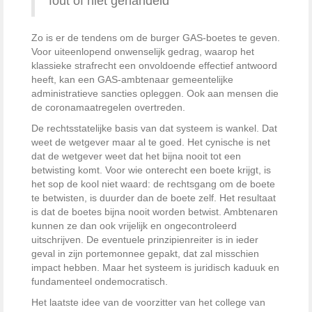
fout of niet gehandeld
Zo is er de tendens om de burger GAS-boetes te geven.
Voor uiteenlopend onwenselijk gedrag, waarop het
klassieke strafrecht een onvoldoende effectief antwoord
heeft, kan een GAS-ambtenaar gemeentelijke
administratieve sancties opleggen. Ook aan mensen die
de coronamaat­regelen overtreden.
De rechtsstatelijke basis van dat systeem is wankel. Dat
weet de wetgever maar al te goed. Het cynische is net
dat de wetgever weet dat het bijna nooit tot een
betwisting komt. Voor wie onterecht een boete krijgt, is
het sop de kool niet waard: de rechtsgang om de boete
te betwisten, is duurder dan de boete zelf. Het resultaat
is dat de boetes bijna nooit worden betwist. Ambtenaren
kunnen ze dan ook vrijelijk en ongecontroleerd
uitschrijven. De eventuele prinzipienreiter is in ieder
geval in zijn portemonnee gepakt, dat zal misschien
impact hebben. Maar het systeem is juridisch kaduuk en
fundamenteel ondemocratisch.
Het laatste idee van de voorzitter van het college van