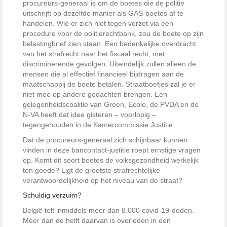
procureurs-generaal is om de boetes die de politie
uitschrijft op dezelfde manier als GAS-boetes af te
handelen. Wie er zich niet tegen verzet via een
procedure voor de politierechtbank, zou de boete op zijn
belastingbrief zien staan. Een bedenkelijke overdracht
van het strafrecht naar het fiscaal recht, met
discriminerende gevolgen. Uiteindelijk zullen alleen de
mensen die al effectief financieel bijdragen aan de
maatschappij de boete betalen. Straatboefjes zal je er
niet mee op andere gedachten brengen. Een
gelegenheidscoalitie van Groen, Ecolo, de PVDA en de
N-VA heeft dat idee gisteren – voorlopig –
tegengehouden in de Kamercommissie Justitie.
Dat de procureurs-generaal zich schijnbaar kunnen
vinden in deze bancontact-justitie roept ernstige vragen
op. Komt dit soort boetes de volksgezondheid werkelijk
ten goede? Ligt de grootste strafrechtelijke
verantwoordelijkheid op het niveau van de straat?
Schuldig verzuim?
België telt inmiddels meer dan 8.000 covid-19-doden.
Meer dan de helft daarvan is overleden in een