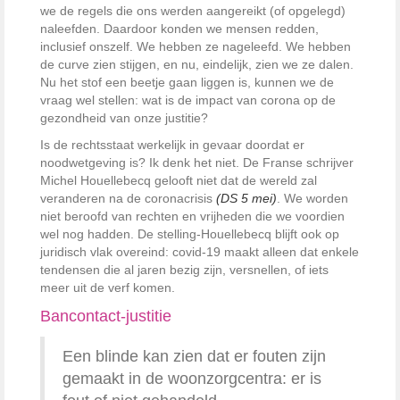
we de regels die ons werden aangereikt (of opgelegd)
naleefden. Daardoor konden we mensen redden,
inclusief onszelf. We hebben ze nageleefd. We hebben
de curve zien stijgen, en nu, eindelijk, zien we ze dalen.
Nu het stof een beetje gaan liggen is, kunnen we de
vraag wel stellen: wat is de impact van corona op de
gezondheid van onze justitie?
Is de rechtsstaat werkelijk in gevaar doordat er
noodwetgeving is? Ik denk het niet. De Franse schrijver
Michel Houellebecq gelooft niet dat de wereld zal
veranderen na de corona­crisis
(DS 5 mei)
. We worden
niet beroofd van rechten en vrijheden die we voordien
wel nog hadden. De stelling-Houellebecq blijft ook op
juridisch vlak overeind: covid-19 maakt alleen dat enkele
tendensen die al jaren bezig zijn, versnellen, of iets
meer uit de verf komen.
Bancontact-justitie
Een blinde kan zien dat er fouten zijn
gemaakt in de woonzorgcentra: er is