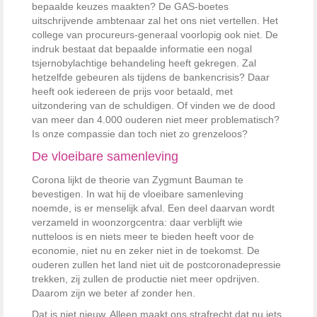
bepaalde keuzes maakten? De GAS-boetes
uitschrijvende ambtenaar zal het ons niet vertellen. Het
college van procureurs-generaal voorlopig ook niet. De
indruk bestaat dat bepaalde informatie een nogal
tsjernobylachtige behandeling heeft gekregen. Zal
hetzelfde gebeuren als tijdens de bankencrisis? Daar
heeft ook iedereen de prijs voor betaald, met
uitzondering van de schuldigen. Of vinden we de dood
van meer dan 4.000 ouderen niet meer problematisch?
Is onze compassie dan toch niet zo grenzeloos?
De vloeibare samenleving
Corona lijkt de theorie van Zygmunt Bauman te
bevestigen. In wat hij de vloeibare samenleving
noemde, is er menselijk afval. Een deel daarvan wordt
verzameld in woonzorgcentra: daar verblijft wie
nutteloos is en niets meer te bieden heeft voor de
economie, niet nu en zeker niet in de toekomst. De
ouderen zullen het land niet uit de postcoronadepressie
trekken, zij zullen de productie niet meer opdrijven.
Daarom zijn we beter af zonder hen.
Dat is niet nieuw. Alleen maakt ons strafrecht dat nu iets