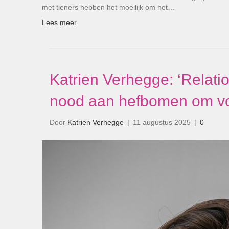
met tieners hebben het moeilijk om het…
Lees meer
Katrien Verhegge: ‘Relati
nood aan hefbomen om voo
Door
Katrien Verhegge
|
11 augustus 2025
|
0