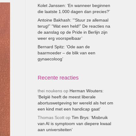
Kolet Janssen: ‘En wanneer beginnen
die laatste 1.000 dagen dan precies?’
Antoine Bakhash: ‘“Stuur ze allemaal
terug!” “Wat een held!” De reacties na
de aanslag op de Pride in Berlijn zijn
weer erg voorspelbaar’
Bernard Spitz: ‘Ode aan de
baarmoeder – de blik van een
gynaecoloog’
Recente reacties
thei noukens
op
Herman Wouters:
‘België heeft de meest liberale
abortuswetgeving ter wereld als het om
een kind met een handicap gaat’
Thomas Scott
op
Tim Brys: ‘Misbruik
van AI is symptoom van diepere kwaal
aan universiteiten’