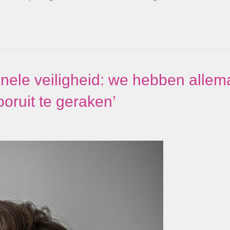
onele veiligheid: we hebben allem
ruit te geraken’