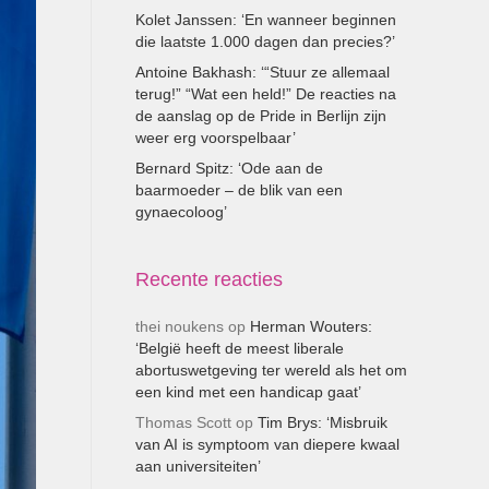
Kolet Janssen: ‘En wanneer beginnen
die laatste 1.000 dagen dan precies?’
Antoine Bakhash: ‘“Stuur ze allemaal
terug!” “Wat een held!” De reacties na
de aanslag op de Pride in Berlijn zijn
weer erg voorspelbaar’
Bernard Spitz: ‘Ode aan de
baarmoeder – de blik van een
gynaecoloog’
Recente reacties
thei noukens
op
Herman Wouters:
‘België heeft de meest liberale
abortuswetgeving ter wereld als het om
een kind met een handicap gaat’
Thomas Scott
op
Tim Brys: ‘Misbruik
van AI is symptoom van diepere kwaal
aan universiteiten’