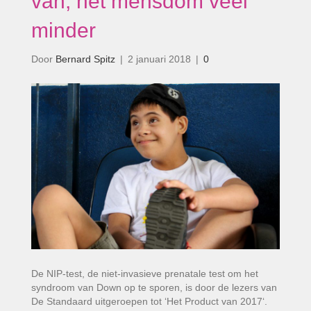
van, het mensdom veel
minder
Door
Bernard Spitz
|
2 januari 2018
|
0
De NIP-test, de niet-invasieve prenatale test om het
syndroom van Down op te sporen, is door de lezers van
De Standaard uitgeroepen tot ‘Het Product van 2017‘.