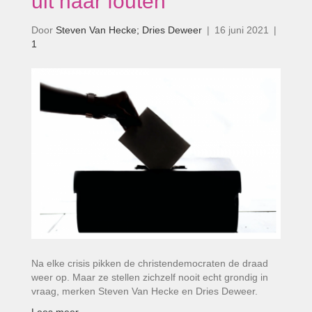
uit haar fouten’
Door
Steven Van Hecke; Dries Deweer
|
16 juni 2021
|
1
Na elke crisis pikken de christendemocraten de draad
weer op. Maar ze stellen zichzelf nooit echt grondig in
vraag, merken Steven Van Hecke en Dries Deweer.
Lees meer