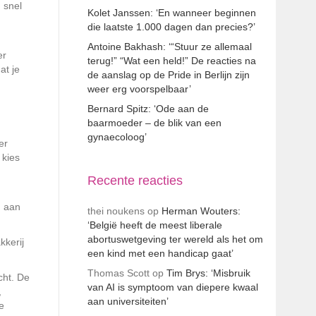
 snel
Kolet Janssen: ‘En wanneer beginnen
die laatste 1.000 dagen dan precies?’
Antoine Bakhash: ‘“Stuur ze allemaal
er
terug!” “Wat een held!” De reacties na
at je
de aanslag op de Pride in Berlijn zijn
weer erg voorspelbaar’
Bernard Spitz: ‘Ode aan de
baarmoeder – de blik van een
gynaecoloog’
er
 kies
Recente reacties
d aan
thei noukens
op
Herman Wouters:
‘België heeft de meest liberale
abortuswetgeving ter wereld als het om
kkerij
een kind met een handicap gaat’
Thomas Scott
op
Tim Brys: ‘Misbruik
cht. De
van AI is symptoom van diepere kwaal
,
aan universiteiten’
e