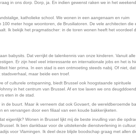
n graag in ons dorp. Dorp, ja. En indien gewenst raken we in het weekend
andstalige, katholieke school. We wonen in een aangenaam en ruim
n 100 meter hoge woontoren, de Brusiliatoren. De vele architecten die 
lt. Ik bekijk het pragmatischer: in de toren wonen heeft het voordeel d
an babysits. Dat verrijkt de talenkennis van onze kinderen. Vanuit alle
gen. Er zijn heel veel interessante en internationale jobs en het is hi
it hier prima. In een stad is een ontmoeting steeds nabij. Of niet, dat
t stadsverhaal, maar beide een troef.
 of culturele ontspanning, biedt Brussel ook hoogstaande spirituele
 Johnny in het centrum van Brussel. Af en toe laven we ons deugddoen
rs eten in de stad.
in de buurt. Maar ik verneem dat ook Govaert, de wereldberoemde ba
 en vervangen door een filiaal van een koude bakkerijketen.
at eigenlijk? Wonen in Brussel lijkt mij de beste invulling van die opdra
ssel. Ik ben dankbaar voor de uitstekende dienstverlening in cultuur
radijs voor Vlamingen. Ik deel deze blijde boodschap graag met allen di