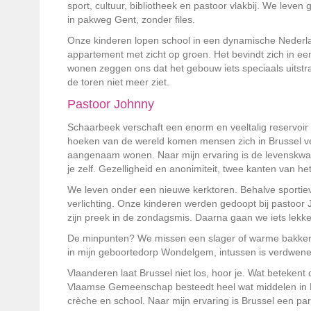
sport, cultuur, bibliotheek en pastoor vlakbij. We leve
in pakweg Gent, zonder files.
Onze kinderen lopen school in een dynamische Nederl
appartement met zicht op groen. Het bevindt zich in ee
wonen zeggen ons dat het gebouw iets speciaals uitstraa
de toren niet meer ziet.
Pastoor Johnny
Schaarbeek verschaft een enorm en veeltalig reservoir a
hoeken van de wereld komen mensen zich in Brussel vesti
aangenaam wonen. Naar mijn ervaring is de levenskwalite
je zelf. Gezelligheid en anonimiteit, twee kanten van he
We leven onder een nieuwe kerktoren. Behalve sportieve
verlichting. Onze kinderen werden gedoopt bij pastoor
zijn preek in de zondagsmis. Daarna gaan we iets lekke
De minpunten? We missen een slager of warme bakker 
in mijn geboortedorp Wondelgem, intussen is verdwenen
Vlaanderen laat Brussel niet los, hoor je. Wat betekent d
Vlaamse Gemeenschap besteedt heel wat middelen in Bru
crèche en school. Naar mijn ervaring is Brussel een pa