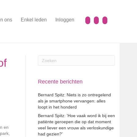
n ons
Enkel leden
Inloggen
of
Recente berichten
Bernard Spitz: Niets is zo ontregelend
als je smartphone vervangen: alles
loopt in het honderd
Bernard Spitz: ‘Hoe vaak word ik bij een
patiënte geroepen die op dat moment
en en
veel liever een vrouw als verloskundige
park,
had gezien?’