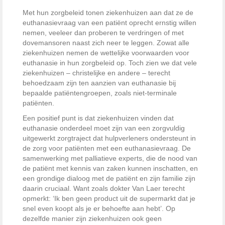
Met hun zorgbeleid tonen ziekenhuizen aan dat ze de
euthanasievraag van een patiënt oprecht ernstig willen
nemen, veeleer dan proberen te verdringen of met
dovemansoren naast zich neer te leggen. Zowat alle
ziekenhuizen nemen de wettelijke voorwaarden voor
euthanasie in hun zorgbeleid op. Toch zien we dat vele
ziekenhuizen – christelijke en andere – terecht
behoedzaam zijn ten aanzien van euthanasie bij
bepaalde patiëntengroepen, zoals niet-terminale
patiënten.
Een positief punt is dat ziekenhuizen vinden dat
euthanasie onderdeel moet zijn van een zorgvuldig
uitgewerkt zorgtraject dat hulpverleners ondersteunt in
de zorg voor patiënten met een euthanasievraag. De
samenwerking met palliatieve experts, die de nood van
de patiënt met kennis van zaken kunnen inschatten, en
een grondige dialoog met de patiënt en zijn familie zijn
daarin cruciaal. Want zoals dokter Van Laer terecht
opmerkt: ‘Ik ben geen product uit de supermarkt dat je
snel even koopt als je er behoefte aan hebt’. Op
dezelfde manier zijn ziekenhuizen ook geen