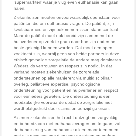
‘supermarkten’ waar je vlug even euthanasie kan gaan
halen.
Ziekenhuizen moeten onvoorwaardelijk openstaan voor
patiënten die om euthanasie vragen. De patiënt, zijn
kwetsbaarheid en zijn bekommernissen staan centraal.
Maar de patiënt moet ook bereid zijn samen met de
hulpverlener op zoek te gaan naar hoe zijn noden het
beste gelenigd kunnen worden. Dat moet een open
zoektocht zijn, waarbij geen van beide partners in deze
ethisch gevoelige zorgrelatie de andere mag domineren.
Wederzijds vertrouwen en respect zijn nodig. In dat
verband moeten ziekenhuizen de zorgrelatie
ondersteunen op alle manieren: via multidisciplinair
overleg, palliatieve expertise, psychologische
ondersteuning voor patiënt en hulpverlener en respect
voor eenieders geweten. Die ondersteuning is een
noodzakelijke voorwaarde opdat de zorgrelatie niet
wordt platgedrukt door claims en eenzijdige eisen.
Als men ziekenhuizen het recht ontzegt om zorgvuldig
en behoedzaam met euthanasievragen om te gaan, zal
de banalisering van euthanasie alleen maar toenemen,
met alle gevolgen van dien voor de artsen en andere