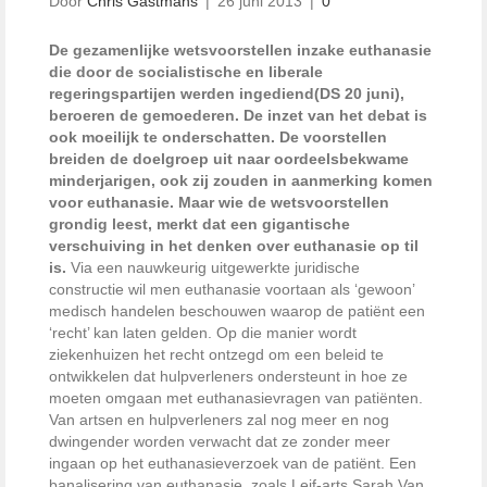
Door
Chris Gastmans
|
26 juni 2013
|
0
De gezamenlijke wetsvoorstellen inzake euthanasie
die door de socialistische en liberale
regeringspartijen werden ingediend(DS 20 juni),
beroeren de gemoederen. De inzet van het debat is
ook moeilijk te onderschatten. De voorstellen
breiden de doelgroep uit naar oordeelsbekwame
minderjarigen, ook zij zouden in aanmerking komen
voor euthanasie. Maar wie de wetsvoorstellen
grondig leest, merkt dat een gigantische
verschuiving in het denken over euthanasie op til
is.
Via een nauwkeurig uitgewerkte juridische
constructie wil men euthanasie voortaan als ‘gewoon’
medisch handelen beschouwen waarop de patiënt een
‘recht’ kan laten gelden. Op die manier wordt
ziekenhuizen het recht ontzegd om een beleid te
ontwikkelen dat hulpverleners ondersteunt in hoe ze
moeten omgaan met euthanasievragen van patiënten.
Van artsen en hulpverleners zal nog meer en nog
dwingender worden verwacht dat ze zonder meer
ingaan op het euthanasieverzoek van de patiënt. Een
banalisering van euthanasie, zoals Leif-arts Sarah Van