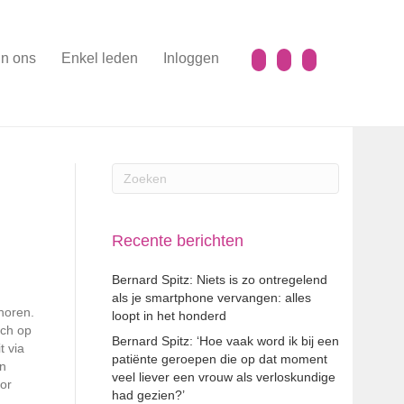
n ons
Enkel leden
Inloggen
Recente berichten
Bernard Spitz: Niets is zo ontregelend
als je smartphone vervangen: alles
horen.
loopt in het honderd
ich op
Bernard Spitz: ‘Hoe vaak word ik bij een
t via
patiënte geroepen die op dat moment
en
veel liever een vrouw als verloskundige
oor
had gezien?’