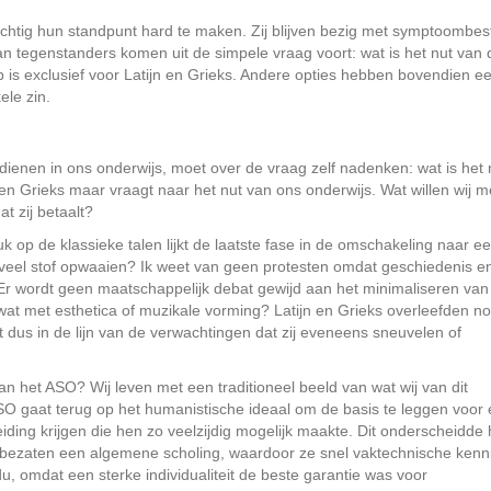
chtig hun standpunt hard te maken. Zij blijven bezig met symptoombest
van tegenstanders komen uit de simpele vraag voort: wat is het nut van 
is exclusief voor Latijn en Grieks. Andere opties hebben bovendien e
ele zin.
rdienen in ons onderwijs, moet over de vraag zelf nadenken: wat is het 
 en Grieks maar vraagt naar het nut van ons onderwijs. Wat willen wij m
t zij betaalt?
k op de klassieke talen lijkt de laatste fase in de omschakeling naar e
oveel stof opwaaien? Ik weet van geen protesten omdat geschiedenis e
r wordt geen maatschappelijk debat gewijd aan het minimaliseren van
wat met esthetica of muzikale vorming? Latijn en Grieks overleefden nog
gt dus in de lijn van de verwachtingen dat zij eveneens sneuvelen of
n het ASO? Wij leven met een traditioneel beeld van wat wij van dit
SO gaat terug op het humanistische ideaal om de basis te leggen voor
ing krijgen die hen zo veelzijdig mogelijk maakte. Dit onderscheidde
Ze bezaten een algemene scholing, waardoor ze snel vaktechnische kenn
du, omdat een sterke individualiteit de beste garantie was voor