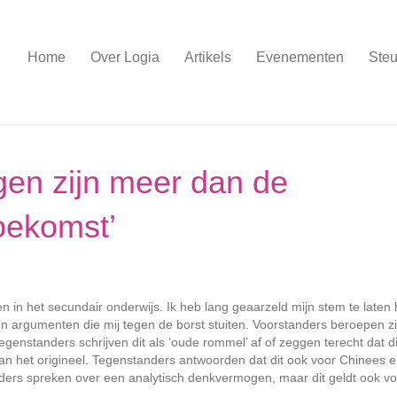
Home
Over Logia
Artikels
Evenementen
Steu
gen zijn meer dan de
oekomst’
n in het secundair onderwijs. Ik heb lang geaarzeld mijn stem te laten 
en argumenten die mij tegen de borst stuiten. Voorstanders beroepen z
Tegenstanders schrijven dit als ‘oude rommel’ af of zeggen terecht dat di
van het origineel. Tegenstanders antwoorden dat dit ook voor Chinees 
tanders spreken over een analytisch denkvermogen, maar dit geldt ook v