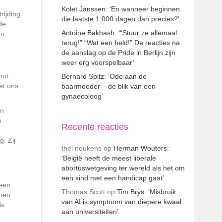
Kolet Janssen: ‘En wanneer beginnen
rijding
die laatste 1.000 dagen dan precies?’
de
Antoine Bakhash: ‘“Stuur ze allemaal
en
terug!” “Wat een held!” De reacties na
de aanslag op de Pride in Berlijn zijn
weer erg voorspelbaar’
nut
Bernard Spitz: ‘Ode aan de
et ons
baarmoeder – de blik van een
gynaecoloog’
en
n
Recente reacties
. Zij
thei noukens
op
Herman Wouters:
‘België heeft de meest liberale
abortuswetgeving ter wereld als het om
een kind met een handicap gaat’
 een
Thomas Scott
op
Tim Brys: ‘Misbruik
 hen
van AI is symptoom van diepere kwaal
is
aan universiteiten’