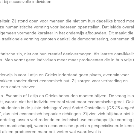
 bij succesvolle individuen.
itair. Zij stond open voor mensen die niet om hun dagelijks brood mo
eze humanistische vorming voor iedereen openstellen. Dat leidde overal
algemeen vormende karakter in het onderwijs afbouwden. Dit maakt die
 traditionele vorming genoten dankzij de democratisering, ontnemen di
ische zin, niet om hun creatief denkvermogen. Als laatste ontwikkeling
n. Men vormt geen individuen meer maar producenten die in hun vrije t
erwijs is voor Latijn en Grieks inderdaad geen plaats, evenmin voor
 vakken zonder direct economisch nut. Zij zorgen voor verbreding en
n een ander streven.
llen. Evenmin of Latijn en Grieks behouden moeten blijven. De vraag is 
t, waarin niet het individu centraal staat maar economische groei. Ook 
g studenten in de juiste richtingen’ zegt André Oosterlinck (
DS 25 augus
 dus niet economisch bepaalde richtingen. Zij zien zich blijkbaar niet l
erdeling tussen verbredende en technisch-wetenschappelijke vorming i
 een maatschappij, waarin economische groei en gespecialiseerde kenn
iet alleen produceren maar ook weten wat waardevol is.