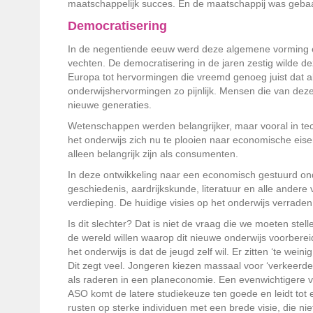
maatschappelijk succes. En de maatschappij was gebaat
Democratisering
In de negentiende eeuw werd deze algemene vorming el
vechten. De democratisering in de jaren zestig wilde d
Europa tot hervormingen die vreemd genoeg juist dat 
onderwijshervormingen zo pijnlijk. Mensen die van deze
nieuwe generaties.
Wetenschappen werden belangrijker, maar vooral in techn
het onderwijs zich nu te plooien naar economische eise
alleen belangrijk zijn als consumenten.
In deze ontwikkeling naar een economisch gestuurd ond
geschiedenis, aardrijkskunde, literatuur en alle andere
verdieping. De huidige visies op het onderwijs verrade
Is dit slechter? Dat is niet de vraag die we moeten ste
de wereld willen waarop dit nieuwe onderwijs voorbereid
het onderwijs is dat de jeugd zelf wil. Er zitten ‘te weini
Dit zegt veel. Jongeren kiezen massaal voor ‘verkeerde’,
als raderen in een planeconomie. Een evenwichtigere v
ASO komt de latere studiekeuze ten goede en leidt tot
rusten op sterke individuen met een brede visie, die n