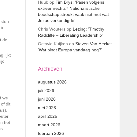
Huub
op
Tim Brys: ‘Pasen volgens
extreemrechts? Nationalistische
boodschap strookt vaak niet met wat
Jezus verkondigde’
esten
 in
Chris Wouters
op
Lezing: ‘Timothy
Radcliffe – Liberating Leadership’
t de
Octavia Kuijken
op
Steven Van Hecke:
‘Wat bindt Europa vandaag nog?’
 lijkt
ijd
Archieven
augustus 2026
juli 2026
of we
juni 2026
of dit
mei 2026
tus
).
outer
april 2026
n het
maart 2026
is
februari 2026