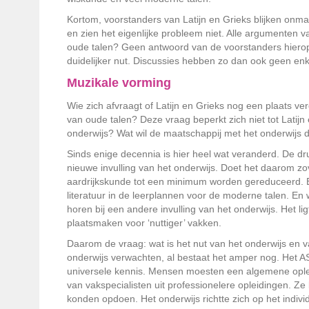
Kortom, voorstanders van Latijn en Grieks blijken onma
en zien het eigenlijke probleem niet. Alle argumenten 
oude talen? Geen antwoord van de voorstanders hierop 
duidelijker nut. Discussies hebben zo dan ook geen enk
Muzikale vorming
Wie zich afvraagt of Latijn en Grieks nog een plaats ve
van oude talen? Deze vraag beperkt zich niet tot Latijn
onderwijs? Wat wil de maatschappij met het onderwijs da
Sinds enige decennia is hier heel wat veranderd. De dru
nieuwe invulling van het onderwijs. Doet het daarom z
aardrijkskunde tot een minimum worden gereduceerd. E
literatuur in de leerplannen voor de moderne talen. En 
horen bij een andere invulling van het onderwijs. Het li
plaatsmaken voor ‘nuttiger’ vakken.
Daarom de vraag: wat is het nut van het onderwijs en va
onderwijs verwachten, al bestaat het amper nog. Het A
universele kennis. Mensen moesten een algemene opleid
van vakspecialisten uit professionelere opleidingen. 
konden opdoen. Het onderwijs richtte zich op het indivi