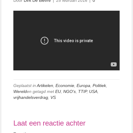
Door
Dirk De Bièvre
|
25 februari 2016
|
0
Geplaatst in
Artikelen
,
Economie
,
Europa
,
Politiek
,
Wereld
en getagd met
EU
,
NGO's
,
TTIP
,
USA
,
vrijhandelsverdrag
,
VS
Laat een reactie achter