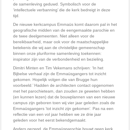
de ­samenleving geduwd. Symbolisch voor de
‘intellectuele verbanning’ die de kerk ­bedreigt in deze
tijd.
De nieuwe kerkcampus Emmaüs komt daarom pal in het
geografische midden van de eengemaakte parochie en
de twee deelgemeenten. Niet alleen voor de
bereikbaarheid, maar ook voor de maatschappelijke
betekenis die wij aan de christelijke gemeenschap
binnen onze pluriforme ­samenleving toekennen:
inspirator zijn van de verbondenheid en bezieling.
Dimitri Minten en Tim Vekemans schrijven: ‘In het
Bijbelse verhaal zijn de Emmaüsgangers tot inzicht
gekomen. ­Hopelijk volgen die van Brugge hun
voorbeeld.’ Hadden de architecten contact ­opgenomen
met het parochieteam, dan zouden ze geweten hebben
(en kunnen ­lezen) dat de bouwplannen van een nieuwe
campus zijn geboren toen wij vier jaar geleden zoals de
Emmaüsgangers ‘tot inzicht zijn gekomen’. Pas na een
reflectie van een vol jaar hebben we ze drie jaar
geleden voor het eerst bekendgemaakt.
Anders gezegd, de Emmaüsparochie bouwt geen kerk,