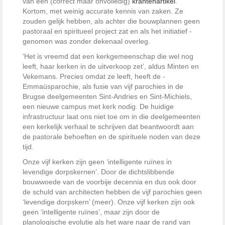
van een (correct maar onvolledig)
krantenartikel
.
Kortom, met weinig accurate kennis van zaken. Ze
zouden gelijk hebben, als achter die bouwplannen geen
pastoraal en spiritueel project zat en als het initiatief ­
genomen was zonder dekenaal overleg.
‘Het is vreemd dat een kerkgemeenschap die wel nog
leeft, haar kerken in de uitverkoop zet’, aldus Minten en
Vekemans. Precies omdat ze leeft, heeft de ­
Emmaüsparochie, als fusie van vijf parochies in de
Brugse deelgemeenten Sint-Andries en Sint-Michiels,
een nieuwe campus met kerk nodig. De huidige
infrastructuur laat ons niet toe om in die deelgemeenten
een kerkelijk verhaal te schrijven dat ­beantwoordt aan
de pastorale behoeften en de spirituele noden van deze
tijd.
Onze vijf kerken zijn geen ‘intelligente ruïnes in
levendige dorpskernen’. Door de dichtslibbende
bouwwoede van de voorbije decennia en dus ook door
de schuld van architecten hebben de vijf parochies geen
‘levendige dorpskern’ (meer). Onze vijf kerken zijn ook
geen ‘intelligente ruïnes’, maar zijn door de
planologische evolutie als het ware naar de rand van