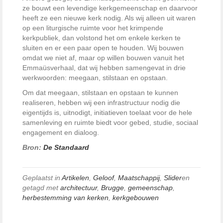
ze bouwt een levendige kerkgemeenschap en daarvoor
heeft ze een nieuwe kerk nodig. Als wij alleen uit waren
op een liturgische ruimte voor het krimpende
kerkpubliek, dan volstond het om enkele kerken te
sluiten en er een paar open te houden. Wij bouwen
omdat we niet af, maar op willen bouwen vanuit het
Emmaüsverhaal, dat wij hebben samen­gevat in drie
werkwoorden: meegaan, stilstaan en opstaan.
Om dat meegaan, stilstaan en opstaan te kunnen
realiseren, hebben wij een infrastructuur nodig die
eigentijds is, uitnodigt, initiatieven toelaat voor de hele
samen­leving en ruimte biedt voor gebed, studie, sociaal
engagement en dialoog.
Bron:
De Standaard
Geplaatst in
Artikelen
,
Geloof
,
Maatschappij
,
Slider
en
getagd met
architectuur
,
Brugge
,
gemeenschap
,
herbestemming van kerken
,
kerkgebouwen