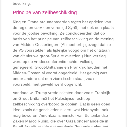
bevolking.
Principe van zelfbeschikking
King en Crane argumenteerden
tegen
het opdelen van
de regio en
voor
een verenigd Syrië, met ook een plaats
voor de joodse bevolking. Ze concludeerden dat op
basis van het principe van zelfbeschikking en de mening
van Midden-Oosterlingen. (Al moet erbij gezegd dat ze
de VS voorstelden als tijdelijke voogd om het ontstaan
van dit nieuwe groot-Syrië te overzien.) Hun verslag
werd op de vredesconferentie echter volledig
genegeerd. Groot-Brittannië en Frankrijk hadden het
Midden-Oosten al vooraf opgedeeld. Het gevolg was
onder andere dat een zionistische staat, zoals
voorspeld, met geweld werd opgericht.
Vandaag wil Trump vrede stichten door zoals Frankrijk
en Groot-Brittannië het Palestijnse recht op
zelfbeschikking overboord te gooien. Dat is geen goed
idee, zoals de geschiedenis leert, wat Netanyahu ook
mag beweren. Amerikaans minister van Buitenlandse
Zaken Marco Rubio, die over Gaza onderhandelde in
Saudi-Arabië, stelde dat voorlopig “het enige plan het