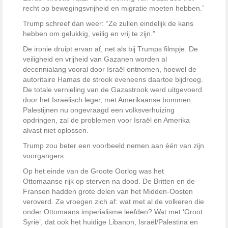
recht op bewegingsvrijheid en migratie moeten hebben.”
Trump schreef dan weer: “Ze zullen eindelijk de kans
hebben om gelukkig, veilig en vrij te zijn.”
De ironie druipt ervan af, net als bij Trumps filmpje. De
veiligheid en vrijheid van Gazanen worden al
decennialang vooral door Israël ontnomen, hoewel de
autoritaire Hamas de strook eveneens daartoe bijdroeg.
De totale vernieling van de Gazastrook werd uitgevoerd
door het Israëlisch leger, met Amerikaanse bommen.
Palestijnen nu ongevraagd een volksverhuizing
opdringen, zal de problemen voor Israël en Amerika
alvast niet oplossen.
Trump zou beter een voorbeeld nemen aan één van zijn
voorgangers.
Op het einde van de Groote Oorlog was het
Ottomaanse rijk op sterven na dood. De Britten en de
Fransen hadden grote delen van het Midden-Oosten
veroverd. Ze vroegen zich af: wat met al de volkeren die
onder Ottomaans imperialisme leefden? Wat met ‘Groot
Syrië’, dat ook het huidige Libanon, Israël/Palestina en