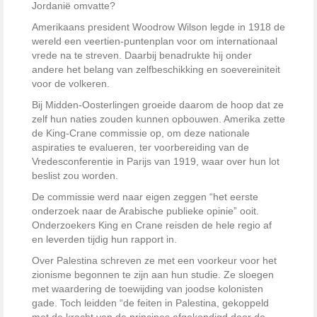
Jordanië omvatte?
Amerikaans president Woodrow Wilson legde in 1918 de
wereld een veertien-puntenplan voor om internationaal
vrede na te streven. Daarbij benadrukte hij onder
andere het belang van zelfbeschikking en soevereiniteit
voor de volkeren.
Bij Midden-Oosterlingen groeide daarom de hoop dat ze
zelf hun naties zouden kunnen opbouwen. Amerika zette
de King-Crane commissie op, om deze nationale
aspiraties te evalueren, ter voorbereiding van de
Vredesconferentie in Parijs van 1919, waar over hun lot
beslist zou worden.
De commissie werd naar eigen zeggen “het eerste
onderzoek naar de Arabische publieke opinie” ooit.
Onderzoekers King en Crane reisden de hele regio af
en leverden tijdig hun rapport in.
Over Palestina schreven ze met een voorkeur voor het
zionisme begonnen te zijn aan hun studie. Ze sloegen
met waardering de toewijding van joodse kolonisten
gade. Toch leidden “de feiten in Palestina, gekoppeld
met de kracht van de principes afgekondigd door de