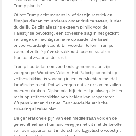
Trump plan is.”
Of het Trump echt menens is, of dat zijn retoriek en
filmpjes dienen om anderen onder druk te zetten, is niet
duidelijk. Ze zijn alleszins extreem pijnlijk voor de
Palestijnse bevolking, een zoveelste slag in het gezicht
vanwege de machtigste natie op aarde, die Israël
onvoorwaardelijk steunt. En woorden tellen: Trumps
voorstel zette ‘zijn’ vredesakkoord tussen Israël en
Hamas al zwaar onder druk.
Trump had beter een voorbeeld genomen aan zijn
voorganger Woodrow Wilson. Het Palestijnse recht op
zelfbeschikking is vandaag intiem vervlochten met dat
Israëlische recht. Dat wil zeggen dat ze er samen zullen
moeten uitraken. Diplomatie blijft de enige uitweg die het
recht op zelfbeschikking van beiden kan respecteren.
Wapens kunnen dat niet. Een veredelde etnische
zuivering al zeker niet.
De generationele pijn van een mediterraan volk en de
gehechtheid aan hun land veeg je niet uit met de belofte
van een appartement in de schrale Egyptische woestijn.