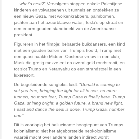
… what’s next?
” Vervolgens stappen enkele Palestijnse
kinderen en volwassenen uit tunnels en ontdekken ze
een nieuw Gaza, met wolkenkrabbers, palmbomen,
jachten aan het azuurblauwe water, Tesla’s op straat en
een enorm gouden standbeeld van de Amerikaanse
president.
Figureren in het filmpje: bebaarde buikdansers, een kind
met een gouden ballon van Trump’s hoofd, Trump met
een quasi naakte Midden-Oosterse vrouw in een club,
Musk die gretig mezze eet en overal geld rondstrooit, en
tot slot Trump en Netanyahu op een strandstoel in een
luxeresort.
De begeleidende songtekst luidt: “
Donald is coming to
set you free, bringing the light for all to see, no more
tunnels, no more fear, Trump Gaza is finally here. Trump
Gaza, shining bright, a golden future, a brand new light.
Feast and dance the deal is done, Trump Gaza, number
one!”
Dit is voorlopig het hallucinante hoogtepunt van Trumps
kolonialisme: niet het afgeborstelde neokolonialisme
waarbij macht over andere landen indirect wordt