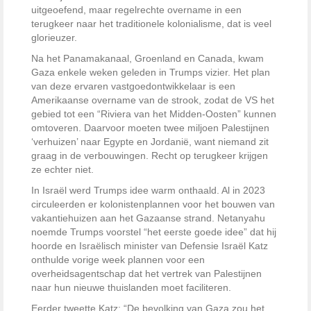
uitgeoefend, maar regelrechte overname in een
terugkeer naar het traditionele kolonialisme, dat is veel
glorieuzer.
Na het Panamakanaal, Groenland en Canada, kwam
Gaza enkele weken geleden in Trumps vizier. Het plan
van deze ervaren vastgoedontwikkelaar is een
Amerikaanse overname van de strook, zodat de VS het
gebied tot een “Riviera van het Midden-Oosten” kunnen
omtoveren. Daarvoor moeten twee miljoen Palestijnen
‘verhuizen’ naar Egypte en Jordanië, want niemand zit
graag in de verbouwingen. Recht op terugkeer krijgen
ze echter niet.
In Israël werd Trumps idee warm onthaald. Al in 2023
circuleerden er kolonistenplannen voor het bouwen van
vakantiehuizen aan het Gazaanse strand. Netanyahu
noemde Trumps voorstel “het eerste goede idee” dat hij
hoorde en Israëlisch minister van Defensie Israël Katz
onthulde vorige week plannen voor een
overheidsagentschap dat het vertrek van Palestijnen
naar hun nieuwe thuislanden moet faciliteren.
Eerder tweette Katz: “De bevolking van Gaza zou het