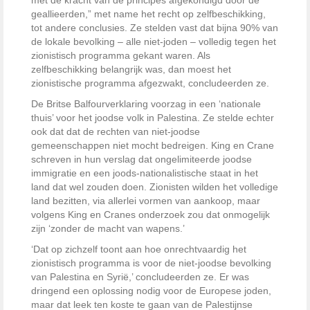
geallieerden,” met name het recht op zelfbeschikking,
tot andere conclusies. Ze stelden vast dat bijna 90% van
de lokale bevolking – alle niet-joden – volledig tegen het
zionistisch programma gekant waren. Als
zelfbeschikking belangrijk was, dan moest het
zionistische programma afgezwakt, concludeerden ze.
De Britse Balfourverklaring voorzag in een ‘nationale
thuis’ voor het joodse volk in Palestina. Ze stelde echter
ook dat dat de rechten van niet-joodse
gemeenschappen niet mocht bedreigen. King en Crane
schreven in hun verslag dat ongelimiteerde joodse
immigratie en een joods-nationalistische staat in het
land dat wel zouden doen. Zionisten wilden het volledige
land bezitten, via allerlei vormen van aankoop, maar
volgens King en Cranes onderzoek zou dat onmogelijk
zijn ‘zonder de macht van wapens.’
‘Dat op zichzelf toont aan hoe onrechtvaardig het
zionistisch programma is voor de niet-joodse bevolking
van Palestina en Syrië,’ concludeerden ze. Er was
dringend een oplossing nodig voor de Europese joden,
maar dat leek ten koste te gaan van de Palestijnse