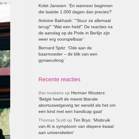
Kolet Janssen: ‘En wanneer beginnen
die laatste 1.000 dagen dan precies?’
Antoine Bakhash: ‘“Stuur ze allemaal
terug!” “Wat een held!” De reacties na
de aanslag op de Pride in Berlijn zijn
weer erg voorspelbaar’
Bernard Spitz: ‘Ode aan de
baarmoeder – de blik van een
gynaecoloog’
Recente reacties
thei noukens
op
Herman Wouters:
‘België heeft de meest liberale
abortuswetgeving ter wereld als het om
een kind met een handicap gaat’
Thomas Scott
op
Tim Brys: ‘Misbruik
van AI is symptoom van diepere kwaal
aan universiteiten’