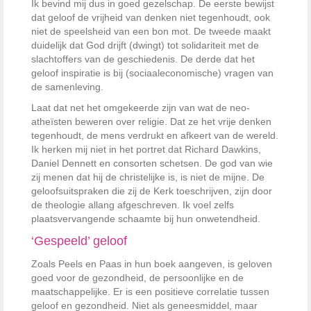
Ik bevind mij dus in goed gezelschap. De eerste bewijst
dat geloof de vrijheid van denken niet tegenhoudt, ook
niet de speelsheid van een bon mot. De tweede maakt
duidelijk dat God drijft (dwingt) tot solidariteit met de
slachtoffers van de geschiedenis. De derde dat het
geloof inspiratie is bij (sociaaleconomische) vragen van
de samenleving.
Laat dat net het omgekeerde zijn van wat de neo-
atheïsten beweren over religie. Dat ze het vrije denken
tegenhoudt, de mens verdrukt en afkeert van de wereld.
Ik herken mij niet in het portret dat Richard Dawkins,
Daniel Dennett en consorten schetsen. De god van wie
zij menen dat hij de christelijke is, is niet de mijne. De
geloofsuitspraken die zij de Kerk toeschrijven, zijn door
de theologie allang afgeschreven. Ik voel zelfs
plaatsvervangende schaamte bij hun onwetendheid.
‘Gespeeld’ geloof
Zoals Peels en Paas in hun boek aangeven, is geloven
goed voor de gezondheid, de persoonlijke en de
maatschappelijke. Er is een positieve correlatie tussen
geloof en gezondheid. Niet als geneesmiddel, maar