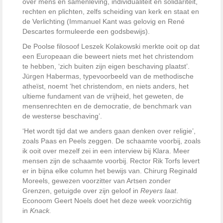
over mens en samenleving, individualiteit en solidariteit,
rechten en plichten, zelfs scheiding van kerk en staat en
de Verlichting (Immanuel Kant was gelovig en René
Descartes formuleerde een godsbewijs).
De Poolse filosoof Leszek Kolakowski merkte ooit op dat
een Europeaan die beweert niets met het christendom
te hebben, ‘zich buiten zijn eigen beschaving plaatst’.
Jürgen Habermas, typevoorbeeld van de methodische
atheïst, noemt ‘het christendom, en niets anders, het
ultieme fundament van de vrijheid, het geweten, de
mensenrechten en de democratie, de benchmark van
de westerse beschaving’.
‘Het wordt tijd dat we anders gaan denken over religie’,
zoals Paas en Peels zeggen. De schaamte voorbij, zoals
ik ooit over mezelf zei in een interview bij Klara. Meer
mensen zijn de schaamte voorbij. Rector Rik Torfs levert
er in bijna elke column het bewijs van. Chirurg Reginald
Moreels, gewezen voorzitter van Artsen zonder
Grenzen, getuigde over zijn geloof in
Reyers laat
.
Econoom Geert Noels doet het deze week voorzichtig
in
Knack.