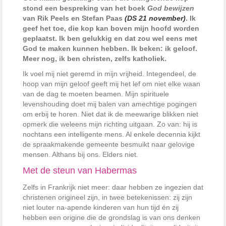
stond een bespreking van het boek
God bewijzen
van Rik Peels en Stefan Paas
(DS 21 november)
. Ik
geef het toe, die kop kan boven mijn hoofd worden
geplaatst. Ik ben gelukkig en dat zou wel eens met
God te maken kunnen hebben. Ik beken: ik geloof.
Meer nog, ik ben christen, zelfs katholiek.
Ik voel mij niet geremd in mijn vrijheid. Integendeel, de
hoop van mijn geloof geeft mij het lef om niet elke waan
van de dag te moeten beamen. Mijn spirituele
levenshouding doet mij balen van amechtige pogingen
om erbij te horen. Niet dat ik de meewarige blikken niet
opmerk die weleens mijn richting uitgaan. Zo van: hij is
nochtans een intelligente mens. Al enkele decennia kijkt
de spraakmakende gemeente besmuikt naar gelovige
mensen. Althans bij ons. Elders niet.
Met de steun van Habermas
Zelfs in Frankrijk niet meer: daar hebben ze ingezien dat
christenen origineel zijn, in twee betekenissen: zij zijn
niet louter na-apende kinderen van hun tijd én zij
hebben een origine die de grondslag is van ons denken