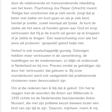
door de relativerende en transcenderende inbedding
van het leven. Psycholoog Jos Pieper (Utrecht) meent:
‘Religie kan voorkomen dat je ziek wordt, zorgt dat je
beter met ziekte om kunt gaan en als je ziek bent,
herstel je sneller, zowel mentaal als fysiek. Je kunt de
ziekte als het ware uit handen geven aan God en erop
vertrouwen dat Hij je de kracht zal geven op te knappen
of je ziekte te dragen.’ Een waarschuwing voor wie het
eens wil proberen: ‘gespeeld’ geloof helpt niet.
Geloof is ook maatschappelijk gunstig. Gelovigen
hebben meer vertrouwen in de samenleving, de
instellingen en de medemensen, zo blijkt uit onderzoek
in Nederland en bij ons. Precies omdat ze gelukkiger zijn
door het ‘vertrouwen’ dat geloven is. Bij onze
noorderburen werd ook vastgesteld dat praktiserende
christenen meer democratisch zijn.
Om al die redenen ben ik blij dat ik geloof. Om het te
zeggen met de woorden die Anton van Wilderode in
1935 richtte tot de Nederlandse fascistenleider Anton
Mussert, die met zijn politieke keuze bewees louter een
kind van zijn tijd te zijn: ‘Daarom, mijnheer, noem ik mij