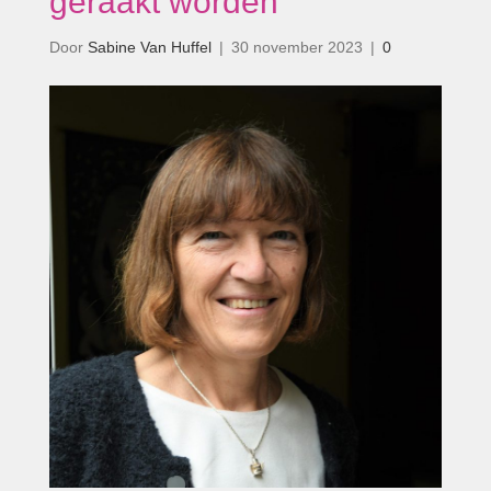
geraakt worden’
Door
Sabine Van Huffel
|
30 november 2023
|
0