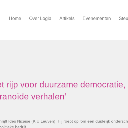
Home
Over Logia
Artikels
Evenementen
Steu
iet rijp voor duurzame democratie,
anoïde verhalen’
hrijft Ides Nicaise (K.U.Leuven). Hij roept op ‘om een duidelijk ondersch
olitieke bedrijf…