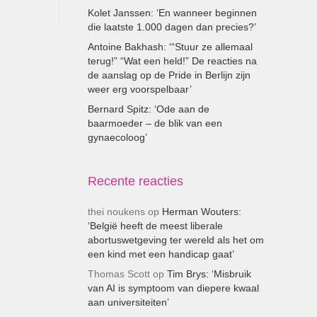
Kolet Janssen: ‘En wanneer beginnen
die laatste 1.000 dagen dan precies?’
Antoine Bakhash: ‘“Stuur ze allemaal
terug!” “Wat een held!” De reacties na
de aanslag op de Pride in Berlijn zijn
weer erg voorspelbaar’
Bernard Spitz: ‘Ode aan de
baarmoeder – de blik van een
gynaecoloog’
Recente reacties
thei noukens
op
Herman Wouters:
‘België heeft de meest liberale
abortuswetgeving ter wereld als het om
een kind met een handicap gaat’
Thomas Scott
op
Tim Brys: ‘Misbruik
van AI is symptoom van diepere kwaal
aan universiteiten’