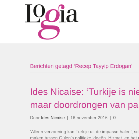
Berichten getagd ‘Recep Tayyip Erdogan’
Ides Nicaise: ‘Turkije is n
maar doordrongen van par
Door
Ides Nicaise
|
16 november 2016
|
0
‘Alleen verzoening kan Turkije uit de impasse halen’, sc
maken tussen Gülen’s politieke ideeën, Hizmet, en het p