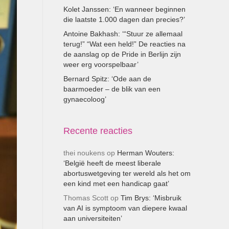
Kolet Janssen: ‘En wanneer beginnen
die laatste 1.000 dagen dan precies?’
Antoine Bakhash: ‘“Stuur ze allemaal
terug!” “Wat een held!” De reacties na
de aanslag op de Pride in Berlijn zijn
weer erg voorspelbaar’
Bernard Spitz: ‘Ode aan de
baarmoeder – de blik van een
gynaecoloog’
Recente reacties
thei noukens
op
Herman Wouters:
‘België heeft de meest liberale
abortuswetgeving ter wereld als het om
een kind met een handicap gaat’
Thomas Scott
op
Tim Brys: ‘Misbruik
van AI is symptoom van diepere kwaal
aan universiteiten’