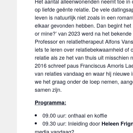
Het aantal alleenwonenden neemt toe in 
op liefde geënte relatie. De vele datings
leven is natuurlijk niet zoals in een roma
elkaar gevonden hebben. Dan begint het m
or mine?’ van 2023 werd na het bekende ei
Professor en relatietherapeut Alfons Vans
iets te leren over relatiebekwaamheid of
relatie als ze het van thuis uit misschi
2016 schreef paus Franciscus Amoris Laeti
van relaties vandaag en waar hij nieuwe 
we het graag onder de loep nemen, aangev
samen zijn.
Programma:
09.00 uur: onthaal en koffie
09.30 uur: Inleiding door
Heleen Frig
media vandaag?