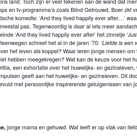
ons land. Toch zijn er veel tekenen aan de wand dat me
apps en tv-programma’s zoals Blind Getrouwd, Boer zkt v
ntische komedie: ‘And they lived happily ever after…’ waar
eestal pas. Tegenwoordig is daar al iets meer aandacht 
nde ‘And they lived happily ever after’ het zinnetje ‘Jus
teenwegen schreef het al in de jaren ’70: ‘
Liefde is een
 over het leven als koppel? Waar leren jonge mensen om
en niet hebben meegekregen? Wat kan de keuze voor het hu
tia, een exhortatie over het huwelijks- en gezinsleven, w
impulsen geeft aan het huwelijks- en gezinsleven. Dit d
uld met persoonlijke inspirerende getuigenissen van jo
jonge mama en gehuwd: Wat leeft er op vlak van liefd
ne,