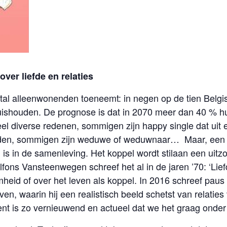
ver liefde en relaties
 aantal alleenwonenden toeneemt: in negen op de tien Be
ishouden. De prognose is dat in 2070 meer dan 40 % hu
el diverse redenen, sommigen zijn happy single dat uit
en, sommigen zijn weduwe of weduwnaar… Maar, een vast
 is in de samenleving. Het koppel wordt stilaan een uitz
Alfons Vansteenwegen schreef het al in de jaren ’70: ‘Li
heid of over het leven als koppel. In 2016 schreef paus
even, waarin hij een realistisch beeld schetst van relat
ent is zo vernieuwend en actueel dat we het graag onde