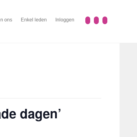
n ons
Enkel leden
Inloggen
ade dagen’