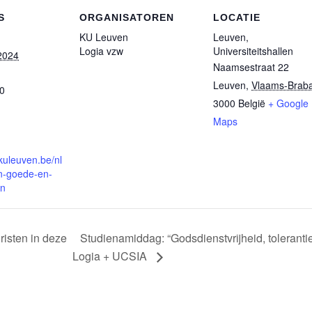
S
ORGANISATOREN
LOCATIE
KU Leuven
Leuven,
Logia vzw
Universiteitshallen
 2024
Naamsestraat 22
Leuven
,
Vlaams-Brab
00
3000
België
+ Google
Maps
.kuleuven.be/nl
in-goede-en-
en
Studienamiddag: “Godsdienstvrijheid, toleranti
risten in deze
Logia + UCSIA