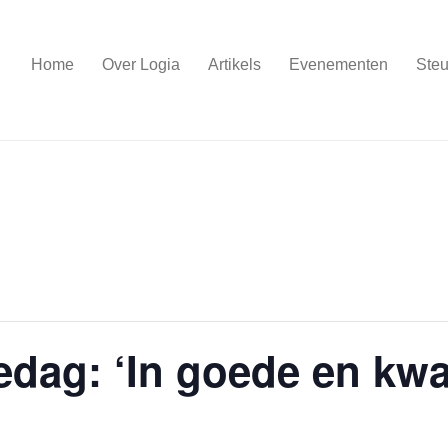
Home
Over Logia
Artikels
Evenementen
Steu
iedag: ‘In goede en kw