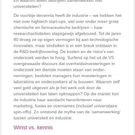
En waarom willen bedrijven ­samenwerken met
universiteiten?
De voorbije decennia heeft de ­industrie – we hebben het
niet over hightech start-ups, wel over onder meer grote
chemische en farmaceutische bedrijven – haar
research­activiteiten stapsgewijs afgebouwd. Tot de jaren
80 droeg ze op eigen vermogen bij aan technologische
innovaties, maar sindsdien is er een breuk ontstaan in
de R&D-bedrijfsvoering. De kosten en de risico’s van
onderzoek werden te hoog. Surfend op het uit de VS
overgewaaide discours dat overheidsinvesteringen in
onderzoek ten dienste moeten staan van onder­
nemingen, besloten managers hun investeringen in
laboratoria en ­onderzoekers af te bouwen. Waarom zelf
veel geld uitgeven als je het werk ook door de
universiteiten kan laten opknappen? Op die manier kon
de ­industrie haar aandacht heroriënteren naar
marketing, fusies en over­names (inclusief universitaire
spin-offs). Zo ontstond de mythe van de ­‘samenwerking’
tussen universiteit en industrie.
Winst vs. kennis