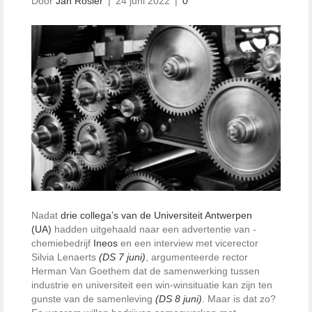
Door
Jan Rosier
|
24 juni 2022
|
0
Nadat
drie collega’s van de Universiteit Antwerpen
(UA)
hadden uit­gehaald naar een advertentie van ­
chemiebedrijf
Ineos
en een interview met vicerector
Silvia Lenaerts
(DS 7 juni)
, argumenteerde rector
Herman Van Goethem dat de samenwerking tussen
industrie en universiteit een win-winsituatie kan zijn ten
gunste van de samenleving
(DS 8 juni)
. Maar is dat zo?