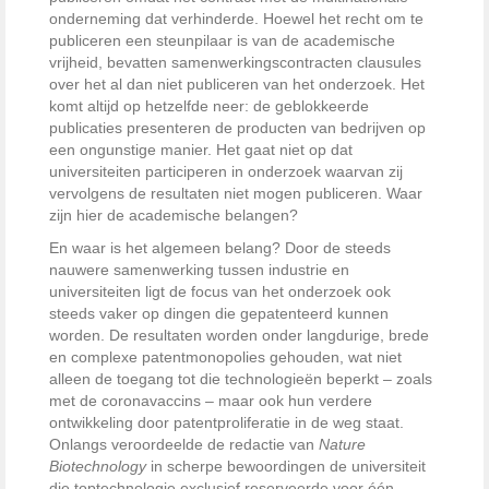
onderneming dat verhinderde. Hoewel het recht om te
publiceren een steunpilaar is van de academische
vrijheid, bevatten ­samenwerkingscontracten clausules
over het al dan niet publiceren van het onderzoek. Het
komt altijd op hetzelfde neer: de geblokkeerde
publicaties presenteren de producten van bedrijven op
een ongunstige manier. Het gaat niet op dat
universiteiten participeren in onderzoek waarvan zij
vervolgens de resultaten niet mogen ­publiceren. Waar
zijn hier de academische belangen?
En waar is het algemeen belang? Door de steeds
nauwere samen­werking tussen industrie en
universiteiten ligt de focus van het onderzoek ook
steeds vaker op dingen die gepatenteerd kunnen
worden. De resul­taten worden onder langdurige, ­brede
en complexe patentmono­polies gehouden, wat niet
alleen de toegang tot die technologieën ­beperkt – zoals
met de coronavaccins – maar ook hun verdere
ontwikkeling door patentproliferatie in de weg staat.
Onlangs veroordeelde de redactie van
Nature
Biotechno­logy
in scherpe bewoordingen de universiteit
die toptechnologie exclusief reserveerde voor één