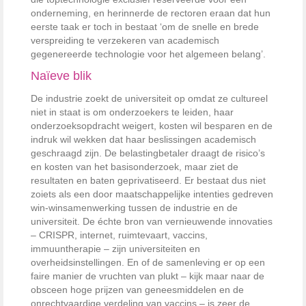
onderneming, en herinnerde de rectoren eraan dat hun
eerste taak er toch in bestaat ‘om de snelle en brede
verspreiding te verzekeren van academisch
gegenereerde technologie voor het algemeen belang’.
Naïeve blik
De industrie zoekt de universiteit op omdat ze cultureel
niet in staat is om onderzoekers te leiden, haar
onderzoeksopdracht weigert, kosten wil besparen en de
indruk wil wekken dat haar beslissingen academisch
geschraagd zijn. De belastingbetaler draagt de risico’s
en kosten van het ­basisonderzoek, maar ziet de
resultaten en baten geprivatiseerd. Er ­bestaat dus niet
zoiets als een door maatschappelijke intenties gedreven
win-winsamenwerking tussen de ­industrie en de
universiteit. De échte bron van vernieuwende innovaties
– CRISPR, internet, ruimtevaart, vaccins,
immuuntherapie – zijn universiteiten en
overheidsinstellingen. En of de samenleving er op een
faire ­manier de vruchten van plukt – kijk maar naar de
obsceen hoge prijzen van geneesmiddelen en de
onrechtvaardige verdeling van vaccins – is zeer de