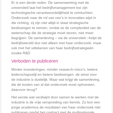
Er is een derde reden. De ­samenwerking met de
universiteit laat het bedrijfsmanagement toe zijn
technologische verantwoordelijkheid te ontvluchten.
Onderzoek naar de rol van ceo’s in innovaties wijst in
die richting: zij zijn niet altijd in staat strategische
beslissingen te ­nemen, omdat ze de complexiteit van de
­wetenschap die de strategie moet ­sturen, niet meer
begrijpen. De ­samenleving – via de universiteit –helpt de
bedrijfswereld dus niet ­alleen met haar onderzoek, maar
ook met het uittekenen van haar bedrijfs­strategieën
inzake R&D.
Verboden te publiceren
Minder investeringen, minder ­research-risico’s, betere
leiderschapsstijl en betere beslissingen: de winst voor
de industrie is duidelijk. Maar wat krijgt de samenleving,
die de kosten van al dat onderzoek moet ophoesten,
daarvoor terug?
Het eerste wat verdwijnt door ­samen te werken met de
industrie is de vrije verspreiding van kennis. Zo kon een
jonge academica de resul­taten van haar onderzoek niet
publiceren omdat het contract met de multinationale