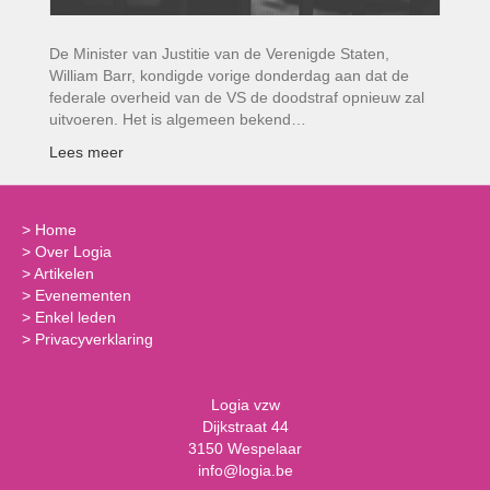
De Minister van Justitie van de Verenigde Staten,
William Barr, kondigde vorige donderdag aan dat de
federale overheid van de VS de doodstraf opnieuw zal
uitvoeren. Het is algemeen bekend…
Lees meer
>
Home
>
Over Logia
>
Artikelen
>
Evenementen
>
Enkel leden
>
Privacyverklaring
Logia vzw
Dijkstraat 44
3150 Wespelaar
info@logia.be