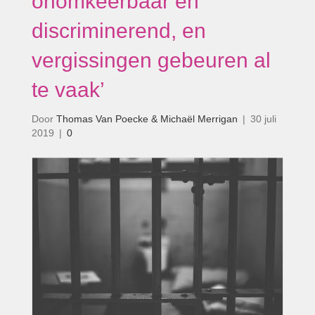
onomkeerbaar en
discriminerend, en
vergissingen gebeuren al
te vaak’
Door
Thomas Van Poecke & Michaël Merrigan
|
30 juli
2019
|
0