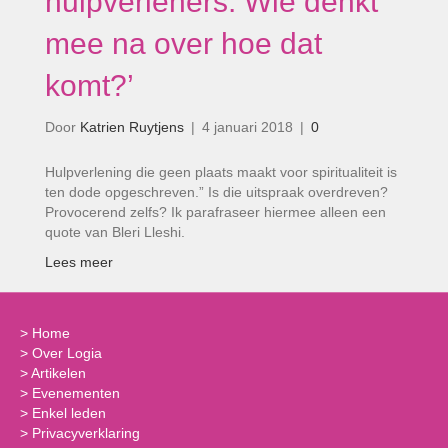
hulpverleners. Wie denkt
mee na over hoe dat
komt?’
Door
Katrien Ruytjens
|
4 januari 2018
|
0
Hulpverlening die geen plaats maakt voor spiritualiteit is
ten dode opgeschreven.” Is die uitspraak overdreven?
Provocerend zelfs? Ik parafraseer hiermee alleen een
quote van Bleri Lleshi.
Lees meer
>
Home
>
Over Logia
>
Artikelen
>
Evenementen
>
Enkel leden
>
Privacyverklaring