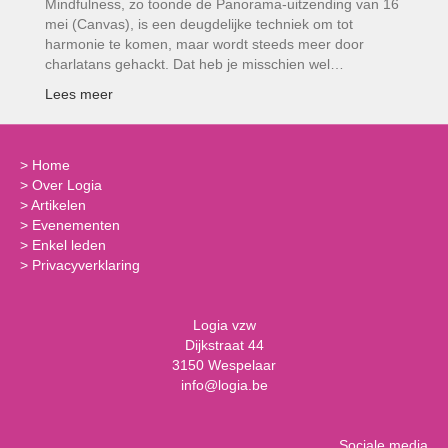
Mindfulness, zo toonde de Panorama-uitzending van 16
mei (Canvas), is een deugdelijke techniek om tot
harmonie te komen, maar wordt steeds meer door
charlatans gehackt. Dat heb je misschien wel…
Lees meer
>
Home
>
Over Logia
>
Artikelen
>
Evenementen
>
Enkel leden
>
Privacyverklaring
Logia vzw
Dijkstraat 44
3150 Wespelaar
info@logia.be
Sociale media